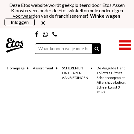
Deze Etos website wordt geëxploiteerd door Etos Assen
Kloosterveen onder de Etos winkelformule onder eigen
voorwaarden van de franchisenemer!
Winkelwagen
x
Inloggen
Homepage
Assortiment
SCHEREN EN
De Vergulde Hand
ONTHAREN
Toilettas Giftset
AANBIEDINGEN
Scheerzeeptablet,
Aftershave Lotion,
Scheerkwast 3
stuks