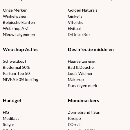
Onze Merken
Golden Naturals
Winkelwagen
Ginkel's
Belgische klanten
Vitortho
Webshop A-Z
Elvitaal
Nieuws algemeen
DrDetoxBox
Webshop Acties
Desinfectie middelen
Schwarzkopf
Haarverzorging
Biodermal 50%
Bad & Douche
Parfum Top 50
Louis Widmer
NIVEA 50% korting
Make-up
Etos eigen merk
Handgel
Mondmaskers
HG
Zonnebrand | Sun
Modifast
Kneipp
Solgar
L'Oreal