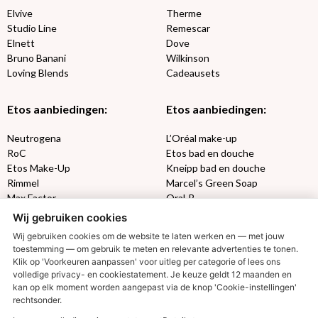
Elvive
Therme
Studio Line
Remescar
Elnett
Dove
Bruno Banani
Wilkinson
Loving Blends
Cadeausets
Etos aanbiedingen:
Etos aanbiedingen:
Neutrogena
L’Oréal make-up
RoC
Etos bad en douche
Etos Make-Up
Kneipp bad en douche
Rimmel
Marcel’s Green Soap
Max Factor
Oral-B
Wij gebruiken cookies
Etos aanbiedingen:
DETOXEN
Wij gebruiken cookies om de website te laten werken en — met jouw
toestemming — om gebruik te meten en relevante advertenties te tonen.
Klik op 'Voorkeuren aanpassen' voor uitleg per categorie of lees ons
Aussie
Always
volledige privacy- en cookiestatement. Je keuze geldt 12 maanden en
Gillette
Libresse
€2,50 korting?
kan op elk moment worden aangepast via de knop 'Cookie-instellingen'
Gezichtsverzorging
Gliss Kur
rechtsonder.
Wella
Etos maandlenzen