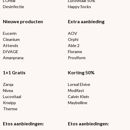
L'Oréal
Lucovitaal 50%
Desinfectie
Happy Socks
Nieuwe producten
Extra aanbieding
Eucerin
AOV
Cleanium
Orphi
Attends
Able 2
DIVAGE
Florame
Amanprana
Proviform
1+1 Gratis
Korting 50%
Zarqa
Loreal Elvive
Nivea
Modifast
Lucovitaal
Calvin Klein
Kneipp
Maybelline
Therme
Etos aanbiedingen:
Etos aanbiedingen: