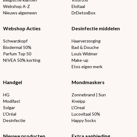
Webshop A-Z
Elvitaal
Nieuws algemeen
DrDetoxBox
Webshop Acties
Desinfectie middelen
Schwarzkopf
Haarverzorging
Biodermal 50%
Bad & Douche
Parfum Top 50
Louis Widmer
NIVEA 50% korting
Make-up
Etos eigen merk
Handgel
Mondmaskers
HG
Zonnebrand | Sun
Modifast
Kneipp
Solgar
L'Oreal
L'Oréal
Lucovitaal 50%
Desinfectie
Happy Socks
Nieuwe producten
Extra aanbieding