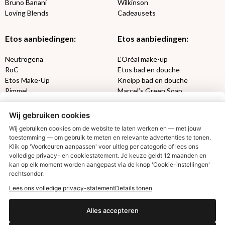
Bruno Banani
Wilkinson
Loving Blends
Cadeausets
Etos aanbiedingen:
Etos aanbiedingen:
Neutrogena
L’Oréal make-up
RoC
Etos bad en douche
Etos Make-Up
Kneipp bad en douche
Rimmel
Marcel’s Green Soap
Max Factor
Oral-B
Wij gebruiken cookies
Etos aanbiedingen:
DETOXEN
Wij gebruiken cookies om de website te laten werken en — met jouw
toestemming — om gebruik te meten en relevante advertenties te tonen.
Klik op 'Voorkeuren aanpassen' voor uitleg per categorie of lees ons
Aussie
Always
volledige privacy- en cookiestatement. Je keuze geldt 12 maanden en
€2,50 korting?
Gillette
Libresse
kan op elk moment worden aangepast via de knop 'Cookie-instellingen'
Gezichtsverzorging
Gliss Kur
rechtsonder.
Wella
Etos maandlenzen
Lees ons volledige privacy-statement
Details tonen
Syoss
Etos billendoekjes
Ja, ik wil korting
Alles accepteren
MONDKAPJES