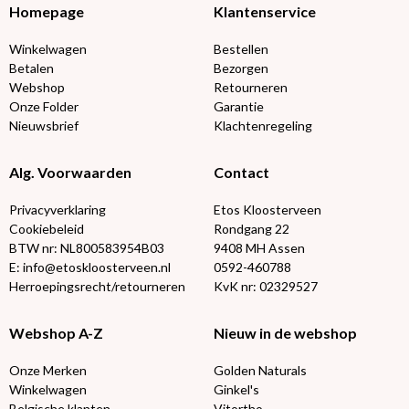
Homepage
Klantenservice
Winkelwagen
Bestellen
Betalen
Bezorgen
Webshop
Retourneren
Onze Folder
Garantie
Nieuwsbrief
Klachtenregeling
Alg. Voorwaarden
Contact
Privacyverklaring
Etos Kloosterveen
Cookiebeleid
Rondgang 22
BTW nr: NL800583954B03
9408 MH Assen
E: info@etoskloosterveen.nl
0592-460788
Herroepingsrecht/retourneren
KvK nr: 02329527
Webshop A-Z
Nieuw in de webshop
Onze Merken
Golden Naturals
Winkelwagen
Ginkel's
Belgische klanten
Vitortho