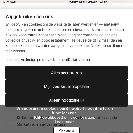
Rimmel
Marcel’s Green Soap
Max Factor
Oral-B
Wij gebruiken cookies
Etos aanbiedingen:
DETOXEN
Wij gebruiken cookies om de website te laten werken en — met jouw
toestemming — om gebruik te meten en relevante advertenties te tonen.
Klik op 'Voorkeuren aanpassen' voor uitleg per categorie of lees ons
Aussie
Always
volledige privacy- en cookiestatement. Je keuze geldt 12 maanden en
€2,50 korting?
Gillette
Libresse
kan op elk moment worden aangepast via de knop 'Cookie-instellingen'
Gezichtsverzorging
Gliss Kur
rechtsonder.
Wella
Etos maandlenzen
Lees ons volledige privacy-statement
Details tonen
Syoss
Etos billendoekjes
Ja, ik wil korting
Alles accepteren
MONDKAPJES
Mijn voorkeuren opslaan
NIVEA SUN
Nee dankjewel
VISION SUN
Alleen noodzakelijk
Ambre Solaire
Zwitsal SUN
Wij gebruiken cookies om de website goed te laten
Biodermal SUN
functioneren.
Klik op akkoord om door te gaan.
Strikt noodzakelijk
Analyse en optimalisatie
(altijd)
Lees meer.
Marketing en advertenties
Akkoord
Marketing by GMU