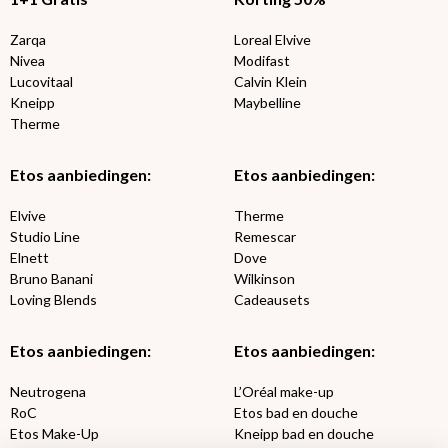
Zarqa
Loreal Elvive
Nivea
Modifast
Lucovitaal
Calvin Klein
Kneipp
Maybelline
Therme
Etos aanbiedingen:
Etos aanbiedingen:
Elvive
Therme
Studio Line
Remescar
Elnett
Dove
Bruno Banani
Wilkinson
Loving Blends
Cadeausets
Etos aanbiedingen:
Etos aanbiedingen:
Neutrogena
L’Oréal make-up
RoC
Etos bad en douche
Etos Make-Up
Kneipp bad en douche