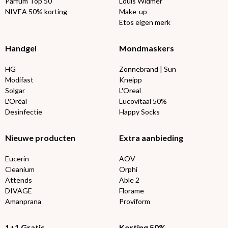
Parfum Top 50
Louis Widmer
NIVEA 50% korting
Make-up
Etos eigen merk
Handgel
Mondmaskers
HG
Zonnebrand | Sun
Modifast
Kneipp
Solgar
L'Oreal
L'Oréal
Lucovitaal 50%
Desinfectie
Happy Socks
Nieuwe producten
Extra aanbieding
Eucerin
AOV
Cleanium
Orphi
Attends
Able 2
DIVAGE
Florame
Amanprana
Proviform
1+1 Gratis
Korting 50%