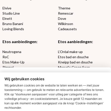
Elvive
Therme
Studio Line
Remescar
Elnett
Dove
Bruno Banani
Wilkinson
Loving Blends
Cadeausets
Etos aanbiedingen:
Etos aanbiedingen:
Neutrogena
L’Oréal make-up
RoC
Etos bad en douche
Etos Make-Up
Kneipp bad en douche
Rimmel
Marcel’s Green Soap
Max Factor
Oral-B
Wij gebruiken cookies
Etos aanbiedingen:
DETOXEN
Wij gebruiken cookies om de website te laten werken en — met jouw
toestemming — om gebruik te meten en relevante advertenties te tonen.
Klik op 'Voorkeuren aanpassen' voor uitleg per categorie of lees ons
Aussie
Always
volledige privacy- en cookiestatement. Je keuze geldt 12 maanden en
€2,50 korting?
Gillette
Libresse
kan op elk moment worden aangepast via de knop 'Cookie-instellingen'
Gezichtsverzorging
Gliss Kur
rechtsonder.
Wella
Etos maandlenzen