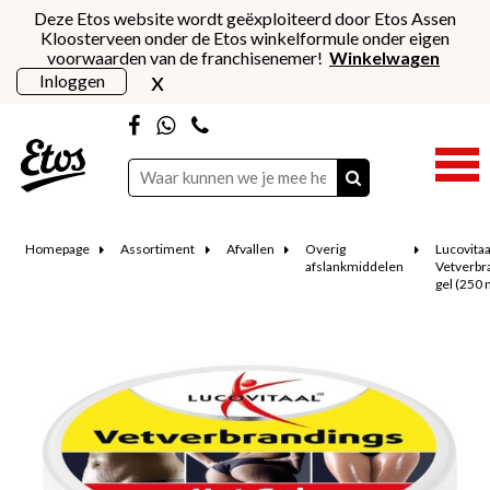
Deze Etos website wordt geëxploiteerd door Etos Assen
Kloosterveen onder de Etos winkelformule onder eigen
voorwaarden van de franchisenemer!
Winkelwagen
x
Inloggen
Homepage
Assortiment
Afvallen
Overig
Lucovitaa
afslankmiddelen
Vetverbr
gel (250 