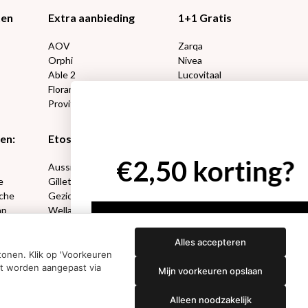
ten
Extra aanbieding
1+1 Gratis
AOV
Zarqa
Orphi
Nivea
Able 2
Lucovitaal
Florame
Kneipp
Proviform
Therme
en:
Etos aanbiedingen:
DETOXEN
g?
Aussie
Always
e
Gillette
Libresse
che
Gezichtsverzorging
Gliss Kur
ap
Wella
Etos maandlenzen
Syoss
Etos billendoekjes
Alles accepteren
onen. Klik op 'Voorkeuren
nt worden aangepast via
Mijn voorkeuren opslaan
Alleen noodzakelijk