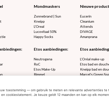
el
Mondmaskers
Nieuwe produc
Zonnebrand | Sun
Eucerin
t
Kneipp
Cleanium
L'Oreal
Attends
Lucovitaal 50%
DIVAGE
ctie
Happy Socks
Amanprana
anbiedingen:
Etos aanbiedingen:
Etos aanbieding
€2,50 kortin
e
Neutrogena
L’Oréal make-up
ar
RoC
Etos bad en douch
Etos Make-Up
Kneipp bad en dou
on
Rimmel
Marcel’s Green So
Ja, ik wil korting
sets
Max Factor
Oral-B
ouw toestemming — om gebruik te meten en relevante advertenties te t
Nee dankjewel
acy- en cookiestatement. Je keuze geldt 12 maanden en kan op elk mome