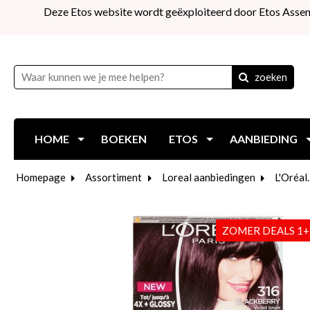
Deze Etos website wordt geëxploiteerd door Etos Assen
zoeken
HOME
BOEKEN
ETOS
AANBIEDING
Homepage
Assortiment
Loreal aanbiedingen
L'Oréal
ZOMER DEALS 1+