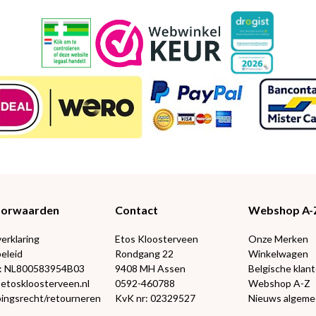
Voorwaarden
Contact
Webshop A-
verklaring
Etos Kloosterveen
Onze Merken
eleid
Rondgang 22
Winkelwagen
: NL800583954B03
9408 MH Assen
Belgische klan
@etoskloosterveen.nl
0592-460788
Webshop A-Z
ingsrecht/retourneren
KvK nr: 02329527
Nieuws algem