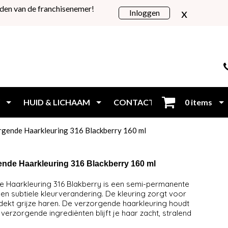
den van de franchisenemer!
x
Inloggen
HUID & LICHAAM
CONTACT
0 items
Inloggen
orgende Haarkleuring 316 Blackberry 160 ml
ende Haarkleuring 316 Blackberry 160 ml
e Haarkleuring 316 Blakberry is een semi-permanente
n subtiele kleurverandering. De kleuring zorgt voor
 dekt grijze haren. De verzorgende haarkleuring houdt
verzorgende ingrediënten blijft je haar zacht, stralend