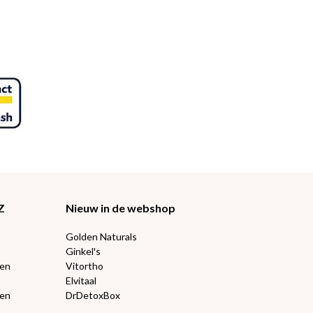
Z
Nieuw in de webshop
Golden Naturals
Ginkel's
ten
Vitortho
Elvitaal
een
DrDetoxBox