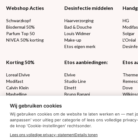
Webshop Acties
Desinfectie middelen
Handg
Schwarzkopf
Haarverzorging
HG
Biodermal 50%
Bad & Douche
Modifas
Parfum Top 50
Louis Widmer
Solgar
NIVEA 50% korting
Make-up
L'Oréal
Etos eigen merk
Desinfe
Korting 50%
Etos aanbiedingen:
Etos a
Loreal Elvive
Elvive
Therm
Modifast
Studio Line
Remesc
Calvin Klein
Elnett
Dove
Maybelline
Bruno Banani
Wilkins
Loving Blends
Cadeau
Wij gebruiken cookies
Wij gebruiken cookies om de website te laten werken en — met j
MONDKAPJES
aanpassen' voor uitleg per categorie of lees ons volledige priv
de knop 'Cookie-instellingen' rechtsonder.
NIVEA SUN
Lees ons volledige privacy-statement
Details tonen
VISION SUN