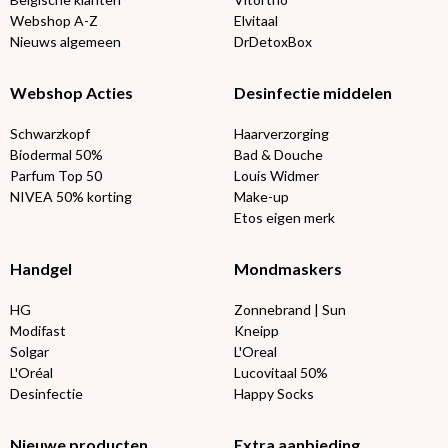
Webshop A-Z
Elvitaal
Nieuws algemeen
DrDetoxBox
Webshop Acties
Desinfectie middelen
Schwarzkopf
Haarverzorging
Biodermal 50%
Bad & Douche
Parfum Top 50
Louis Widmer
NIVEA 50% korting
Make-up
Etos eigen merk
Handgel
Mondmaskers
HG
Zonnebrand | Sun
Modifast
Kneipp
Solgar
L'Oreal
L'Oréal
Lucovitaal 50%
Desinfectie
Happy Socks
Nieuwe producten
Extra aanbieding