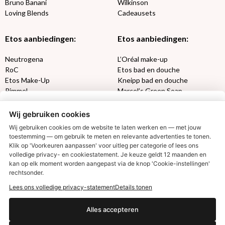
Bruno Banani
Wilkinson
Loving Blends
Cadeausets
Etos aanbiedingen:
Etos aanbiedingen:
Neutrogena
L’Oréal make-up
RoC
Etos bad en douche
Etos Make-Up
Kneipp bad en douche
Rimmel
Marcel’s Green Soap
Max Factor
Oral-B
Wij gebruiken cookies
Etos aanbiedingen:
DETOXEN
Wij gebruiken cookies om de website te laten werken en — met jouw
toestemming — om gebruik te meten en relevante advertenties te tonen.
Klik op 'Voorkeuren aanpassen' voor uitleg per categorie of lees ons
Aussie
Always
volledige privacy- en cookiestatement. Je keuze geldt 12 maanden en
€2,50 korting?
Gillette
Libresse
kan op elk moment worden aangepast via de knop 'Cookie-instellingen'
Gezichtsverzorging
Gliss Kur
rechtsonder.
Wella
Etos maandlenzen
Lees ons volledige privacy-statement
Details tonen
Syoss
Etos billendoekjes
Ja, ik wil korting
Alles accepteren
MONDKAPJES