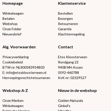
Homepage
Klantenservice
Winkelwagen
Bestellen
Betalen
Bezorgen
Webshop
Retourneren
Onze Folder
Garantie
Nieuwsbrief
Klachtenregeling
Alg. Voorwaarden
Contact
Privacyverklaring
Etos Kloosterveen
Cookiebeleid
Rondgang 22
BTW nr: NL800583954B03
9408 MH Assen
E: info@etoskloosterveen.nl
0592-460788
Herroepingsrecht/retourneren
KvK nr: 02329527
Webshop A-Z
Nieuw in de webshop
Onze Merken
Golden Naturals
Winkelwagen
Ginkel's
Belgische klanten
Vitortho