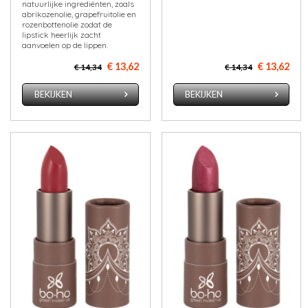
natuurlijke ingrediënten, zoals
abrikozenolie, grapefruitolie en
rozenbottenolie zodat de
lipstick heerlijk zacht
aanvoelen op de lippen.
€ 13,62
€ 13,62
€ 14,34
€ 14,34
BEKIJKEN
BEKIJKEN