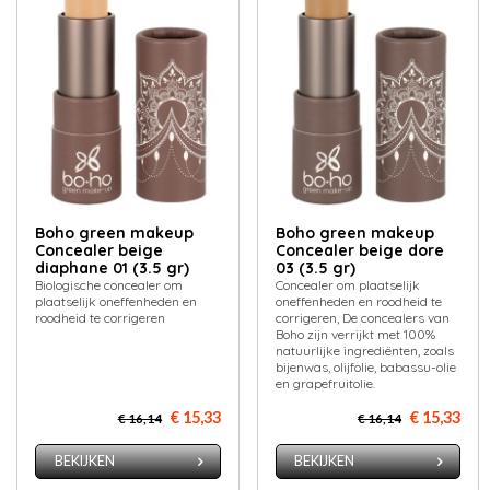
Boho green makeup
Boho green makeup
Concealer beige
Concealer beige dore
diaphane 01 (3.5 gr)
03 (3.5 gr)
Biologische concealer om
Concealer om plaatselijk
plaatselijk oneffenheden en
oneffenheden en roodheid te
roodheid te corrigeren
corrigeren, De concealers van
Boho zijn verrijkt met 100%
natuurlijke ingrediënten, zoals
bijenwas, olijfolie, babassu-olie
en grapefruitolie.
€ 15,33
€ 15,33
€ 16,14
€ 16,14
BEKIJKEN
BEKIJKEN