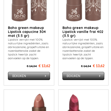
Boho green makeup
Boho green makeup
Lipstick capucine 304
Lipstick vanille frai 402
mat (3.5 gr)
(3.5 gr)
Lipstick verrijkt met 100%
Lipstick verrijkt met 100%
natuurlijke ingrediënten, zoals
natuurlijke ingrediënten, zoals
abrikozenolie, grapefruitolie en
abrikozenolie, grapefruitolie en
rozenbottenolie zodat de
rozenbottenolie zodat de
lipstick heerlijk zacht
lipstick heerlijk zacht
aanvoelen op de lippen.
aanvoelen op de lippen.
€ 13,62
€ 13,62
€ 14,34
€ 14,34
BEKIJKEN
BEKIJKEN