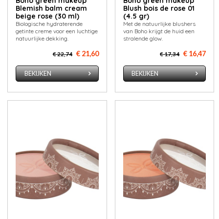
Boho green makeup
Boho green makeup
Blemish balm cream
Blush bois de rose 01
beige rose (30 ml)
(4.5 gr)
Biologische hydraterende
Met de natuurlijke blushers
getinte creme voor een luchtige
van Boho krijgt de huid een
natuurlijke dekking.
stralende glow.
€ 21,60
€ 16,47
€ 22,74
€ 17,34
BEKIJKEN
BEKIJKEN