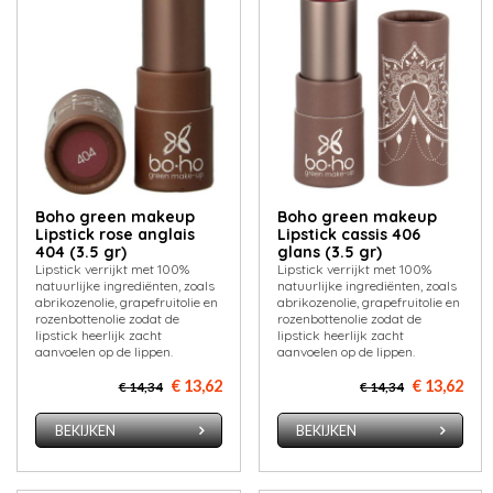
Boho green makeup
Boho green makeup
Lipstick rose anglais
Lipstick cassis 406
404 (3.5 gr)
glans (3.5 gr)
Lipstick verrijkt met 100%
Lipstick verrijkt met 100%
natuurlijke ingrediënten, zoals
natuurlijke ingrediënten, zoals
abrikozenolie, grapefruitolie en
abrikozenolie, grapefruitolie en
rozenbottenolie zodat de
rozenbottenolie zodat de
lipstick heerlijk zacht
lipstick heerlijk zacht
aanvoelen op de lippen.
aanvoelen op de lippen.
€ 13,62
€ 13,62
€ 14,34
€ 14,34
BEKIJKEN
BEKIJKEN