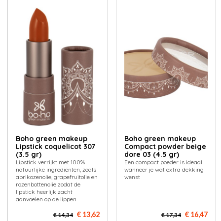
Boho green makeup
Boho green makeup
Lipstick coquelicot 307
Compact powder beige
(3.5 gr)
dore 03 (4.5 gr)
Lipstick verrijkt met 100%
Een compact poeder is ideaal
natuurlijke ingrediënten, zoals
wanneer je wat extra dekking
abrikozenolie, grapefruitolie en
wenst
rozenbottenolie zodat de
lipstick heerlijk zacht
aanvoelen op de lippen
€ 13,62
€ 16,47
€ 14,34
€ 17,34