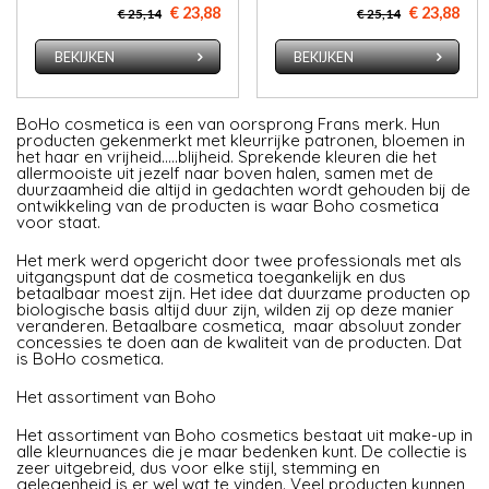
€ 23,88
€ 23,88
€ 25,14
€ 25,14
BEKIJKEN
BEKIJKEN
BoHo cosmetica is een van oorsprong Frans merk. Hun
producten gekenmerkt met kleurrijke patronen, bloemen in
het haar en vrijheid.....blijheid. Sprekende kleuren die het
allermooiste uit jezelf naar boven halen, samen met de
duurzaamheid die altijd in gedachten wordt gehouden bij de
ontwikkeling van de producten is waar Boho cosmetica
voor staat.
Het merk werd opgericht door twee professionals met als
uitgangspunt dat de cosmetica toegankelijk en dus
betaalbaar moest zijn. Het idee dat duurzame producten op
biologische basis altijd duur zijn, wilden zij op deze manier
veranderen. Betaalbare cosmetica, maar absoluut zonder
concessies te doen aan de kwaliteit van de producten. Dat
is BoHo cosmetica.
Het assortiment van Boho
Het assortiment van Boho cosmetics bestaat uit make-up in
alle kleurnuances die je maar bedenken kunt. De collectie is
zeer uitgebreid, dus voor elke stijl, stemming en
gelegenheid is er wel wat te vinden. Veel producten kunnen