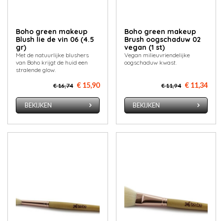
Boho green makeup
Boho green makeup
Blush lie de vin 06 (4.5
Brush oogschaduw 02
gr)
vegan (1 st)
Met de natuurlijke blushers
Vegan milieuvriendelijke
van Boho krijgt de huid een
oogschaduw kwast.
stralende glow.
€ 15,90
€ 11,34
€ 16,74
€ 11,94
BEKIJKEN
BEKIJKEN