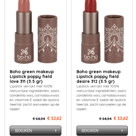
Boho green makeup
Boho green makeup
Lipstick poppy field
Lipstick poppy field
love 311 (3.5 gr)
desire 312 (3.5 gr)
Lipstick verrijkt met 100%
Lipstick verrijkt met 100%
natuurlijke ingrediënten, zoals
natuurlijke ingrediënten, zoals
candellila was, carnabauxwas
candellila was, carnabauxwas
en vitamine E zodat de lipstick
en vitamine E zodat de lipstick
heerlijk zacht aanvoelen op de
heerlijk zacht aanvoelen op de
lippen.
lippen.
€ 13,62
€ 13,62
€ 14,34
€ 14,34
BEKIJKEN
BEKIJKEN