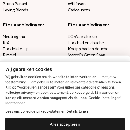
Bruno Banani
Wilkinson
Loving Blends
Cadeausets
Etos aanbiedingen:
Etos aanbiedingen:
Neutrogena
L’Oréal make-up
RoC
Etos bad en douche
Etos Make-Up
Kneipp bad en douche
Rimmel
Marcel’s Green Soap
Max Factor
Oral-B
Wij gebruiken cookies
Etos aanbiedingen:
DETOXEN
Wij gebruiken cookies om de website te laten werken en — met jouw
toestemming — om gebruik te meten en relevante advertenties te tonen.
Klik op 'Voorkeuren aanpassen' voor uitleg per categorie of lees ons
Aussie
Always
volledige privacy- en cookiestatement. Je keuze geldt 12 maanden en
Gillette
Libresse
€2,50 korting?
kan op elk moment worden aangepast via de knop 'Cookie-instellingen'
Gezichtsverzorging
Gliss Kur
rechtsonder.
Wella
Etos maandlenzen
Lees ons volledige privacy-statement
Details tonen
Syoss
Etos billendoekjes
Ja, ik wil korting
Alles accepteren
MONDKAPJES