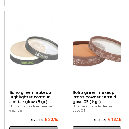
Boho green makeup
Boho green makeup
Highlighter contour
Bronz powder terre d
sunrise glow (9 gr)
gasc 03 (9 gr)
Highlighter contour sunrise
Boho Bronz powder terre d
glow bio
gasc 03
€ 20,46
€ 18,18
€ 21,54
€ 19,14