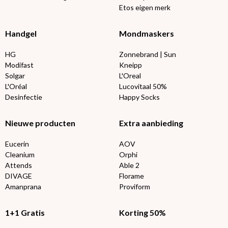
Etos eigen merk
Handgel
Mondmaskers
HG
Zonnebrand | Sun
Modifast
Kneipp
Solgar
L'Oreal
L'Oréal
Lucovitaal 50%
Desinfectie
Happy Socks
Nieuwe producten
Extra aanbieding
Eucerin
AOV
Cleanium
Orphi
Attends
Able 2
DIVAGE
Florame
Amanprana
Proviform
1+1 Gratis
Korting 50%