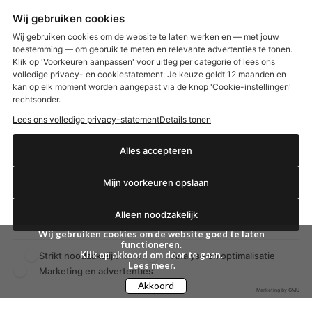
Wij gebruiken cookies
Etos aanbiedingen:
DETOXEN
Wij gebruiken cookies om de website te laten werken en — met jouw
toestemming — om gebruik te meten en relevante advertenties te tonen.
Klik op 'Voorkeuren aanpassen' voor uitleg per categorie of lees ons
Aussie
Always
volledige privacy- en cookiestatement. Je keuze geldt 12 maanden en
€2,50 korting?
Gillette
Libresse
kan op elk moment worden aangepast via de knop 'Cookie-instellingen'
Gezichtsverzorging
Gliss Kur
rechtsonder.
Wella
Etos maandlenzen
Lees ons volledige privacy-statement
Details tonen
Syoss
Etos billendoekjes
Ja, ik wil korting
Alles accepteren
MONDKAPJES
Mijn voorkeuren opslaan
NIVEA SUN
Nee dankjewel
VISION SUN
Alleen noodzakelijk
Ambre Solaire
Zwitsal SUN
Wij gebruiken cookies om de website goed te laten
Biodermal SUN
functioneren.
Klik op akkoord om door te gaan.
Strikt noodzakelijk
Analyse en optimalisatie
(altijd)
Lees meer.
Marketing en advertenties
Akkoord
Marketing by GMU