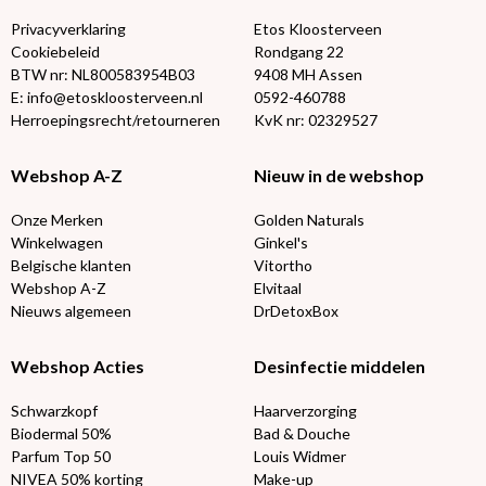
Privacyverklaring
Etos Kloosterveen
Cookiebeleid
Rondgang 22
BTW nr: NL800583954B03
9408 MH Assen
E: info@etoskloosterveen.nl
0592-460788
Herroepingsrecht/retourneren
KvK nr: 02329527
Webshop A-Z
Nieuw in de webshop
Onze Merken
Golden Naturals
Winkelwagen
Ginkel's
Belgische klanten
Vitortho
Webshop A-Z
Elvitaal
Nieuws algemeen
DrDetoxBox
Webshop Acties
Desinfectie middelen
Schwarzkopf
Haarverzorging
Biodermal 50%
Bad & Douche
Parfum Top 50
Louis Widmer
NIVEA 50% korting
Make-up