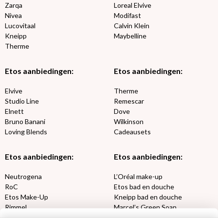
Zarqa
Loreal Elvive
Nivea
Modifast
Lucovitaal
Calvin Klein
Kneipp
Maybelline
Therme
Etos aanbiedingen:
Etos aanbiedingen:
Elvive
Therme
Studio Line
Remescar
Elnett
Dove
Bruno Banani
Wilkinson
Loving Blends
Cadeausets
Etos aanbiedingen:
Etos aanbiedingen:
Neutrogena
L’Oréal make-up
RoC
Etos bad en douche
Etos Make-Up
Kneipp bad en douche
Rimmel
Marcel’s Green Soap
Max Factor
Oral-B