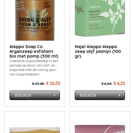
Aleppo Soap Co
Najel Aleppo Aleppo
Arganzeep exfoliant
zeep olijf jasmijn (100
bio met pomp (500 ml)
gr)
Vloeibare arganoliezeep in een
pompje op basis van olijf- en
arganolie met de honing geur
van arganbloesem.
€ 16,53
€ 6,21
€ 17,40
€ 6,54
BEKIJKEN
BEKIJKEN