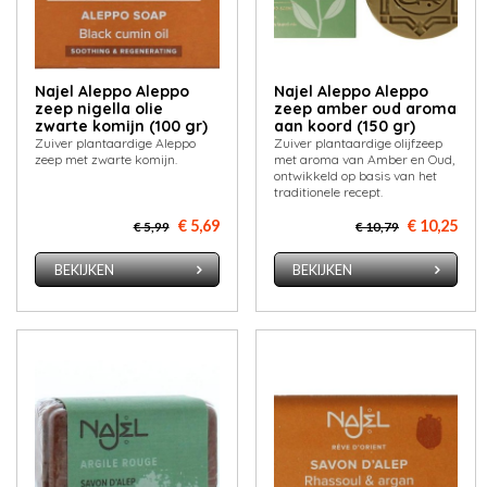
Najel Aleppo Aleppo
Najel Aleppo Aleppo
zeep nigella olie
zeep amber oud aroma
zwarte komijn (100 gr)
aan koord (150 gr)
Zuiver plantaardige Aleppo
Zuiver plantaardige olijfzeep
zeep met zwarte komijn.
met aroma van Amber en Oud,
ontwikkeld op basis van het
traditionele recept.
€ 5,69
€ 10,25
€ 5,99
€ 10,79
BEKIJKEN
BEKIJKEN