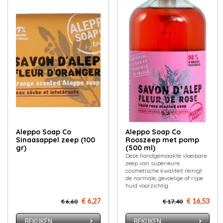
Aleppo Soap Co
Aleppo Soap Co
Sinaasappel zeep (100
Rooszeep met pomp
gr)
(500 ml)
Deze handgemaakte vloeibare
zeep van superieure
cosmetische kwaliteit reinigt
de normale, gevoelige of rijpe
huid voorzichtig.
€ 6,27
€ 16,53
€ 6,60
€ 17,40
BEKIJKEN
BEKIJKEN