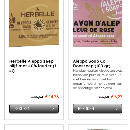
Herbelle Aleppo zeep
Aleppo Soap Co
olijf met 40% laurier (1
Rooszeep (100 gr)
st)
Handgemaakte Aleppo zeep op
basis van pure olijfolie, verrijkt
met laurierolie en subtiel
geparfumeerd met de geur van
de prachtige rozenbloem.
€ 14,76
€ 6,27
€ 15,54
€ 6,60
BEKIJKEN
BEKIJKEN