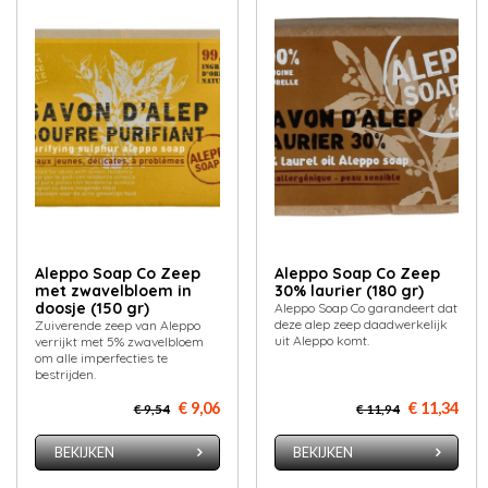
Aleppo Soap Co Zeep
Aleppo Soap Co Zeep
met zwavelbloem in
30% laurier (180 gr)
doosje (150 gr)
Aleppo Soap Co garandeert dat
deze alep zeep daadwerkelijk
Zuiverende zeep van Aleppo
uit Aleppo komt.
verrijkt met 5% zwavelbloem
om alle imperfecties te
bestrijden.
€ 9,06
€ 11,34
€ 9,54
€ 11,94
BEKIJKEN
BEKIJKEN