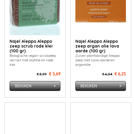
Najel Aleppo Aleppo
Najel Aleppo Aleppo
zeep scrub rode klei
zeep argan olie lava
(100 gr)
aarde (100 gr)
Biologische vegan scrubzeep
Zuiver plantaardige Aleppo
verrijkt met olijfolie en rode
zeep met Lava-aarde en
klei.
arganolie.
€ 5,69
€ 6,21
€ 5,99
€ 6,54
BEKIJKEN
BEKIJKEN