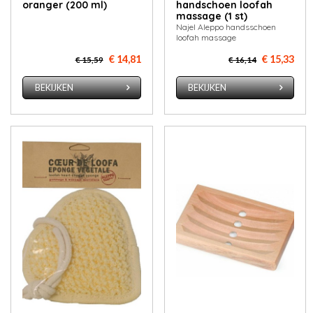
oranger (200 ml)
handschoen loofah
massage (1 st)
Najel Aleppo handsschoen
loofah massage
€ 14,81
€ 15,33
€ 15,59
€ 16,14
BEKIJKEN
BEKIJKEN