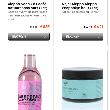
Aleppo Soap Co Loofa
Najel Aleppo Aleppo
natuurspons hart (1 st)
zeepbakje hout (1 st)
Deze hartvormige loofa spons
Najel Aleppo zeepbakje hout
heeft een zachte en een ruwe
kant.
€ 8,55
€ 6,21
€ 9,00
€ 6,54
BEKIJKEN
BEKIJKEN