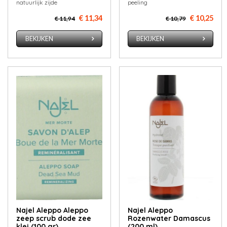
natuurlijk zijde
peeling
€ 11,34
€ 10,25
€ 11,94
€ 10,79
BEKIJKEN
BEKIJKEN
Najel Aleppo Aleppo
Najel Aleppo
zeep scrub dode zee
Rozenwater Damascus
klei (100 gr)
(200 ml)