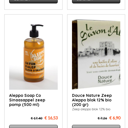
Aleppo Soap Co
Douce Nature Zeep
Sinaasappel zeep
Aleppo blok 12% bio
pomp (500 ml)
(200 gr)
Zeep aleppo blok 12% bio
€ 16,53
€ 6,90
€ 17,40
€ 7,26