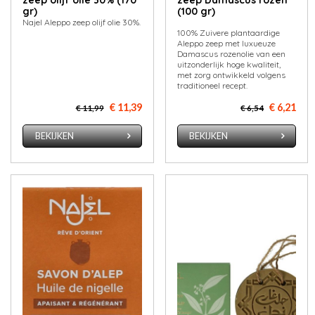
zeep olijf olie 30% (170
zeep Damascus rozen
gr)
(100 gr)
Najel Aleppo zeep olijf olie 30%.
100% Zuivere plantaardige
Aleppo zeep met luxueuze
Damascus rozenolie van een
uitzonderlijk hoge kwaliteit,
met zorg ontwikkeld volgens
traditioneel recept.
€ 11,39
€ 6,21
€ 11,99
€ 6,54
BEKIJKEN
BEKIJKEN