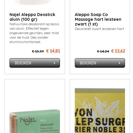
Najel Aleppo Deostick
Aleppo Soap Co
aluin (100 gr)
Massage hart leisteen
zwart (1 st)
Natuurlijke deodorant op basis
van aluin. Effectief tegen
Decoratief zwart leistenen hart
ongewenste geurtjes, zeer mild
voor de huid. Deo zonder
aluminiumchloraat.
€ 14,81
€ 13,62
€ 15,59
€ 14,34
BEKIJKEN
BEKIJKEN