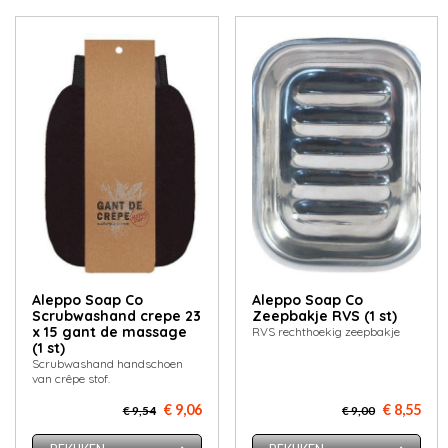
Aleppo Soap Co
Aleppo Soap Co
Scrubwashand crepe 23
Zeepbakje RVS (1 st)
x 15 gant de massage
RVS rechthoekig zeepbakje
(1 st)
Scrubwashand handschoen
van crêpe stof.
€ 9,06
€ 8,55
€ 9,54
€ 9,00