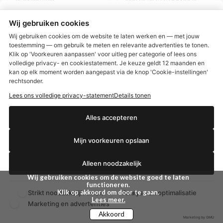
arganolie.
€ 7,41
€ 6,78
Wij gebruiken cookies
€ 7,80
€ 7,14
Wij gebruiken cookies om de website te laten werken en — met jouw
BEKIJKEN
BEKIJKEN
toestemming — om gebruik te meten en relevante advertenties te tonen.
Klik op 'Voorkeuren aanpassen' voor uitleg per categorie of lees ons
volledige privacy- en cookiestatement. Je keuze geldt 12 maanden en
€2,50 korting?
kan op elk moment worden aangepast via de knop 'Cookie-instellingen'
rechtsonder.
Lees ons volledige privacy-statement
Details tonen
Ja, ik wil korting
Alles accepteren
Mijn voorkeuren opslaan
Nee dankjewel
Alleen noodzakelijk
Wij gebruiken cookies om de website goed te laten
functioneren.
Klik op akkoord om door te gaan.
Strikt noodzakelijk
Analyse en optimalisatie
(altijd)
Lees meer.
Marketing en advertenties
Aleppo Soap Co Zeep
Aleppo Soap Co Zeep
Akkoord
12% laurier met pomp
12% laurier navul (1 ltr)
Marketing by GMU