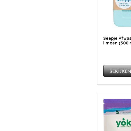
Seepje Afwa
limoen (500 
BEKIJKE