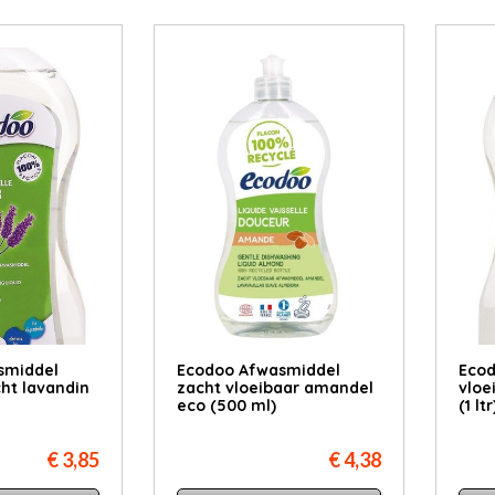
smiddel
Ecodoo Afwasmiddel
Ecod
cht lavandin
zacht vloeibaar amandel
vloe
eco (500 ml)
(1 ltr
€ 3,85
€ 4,38