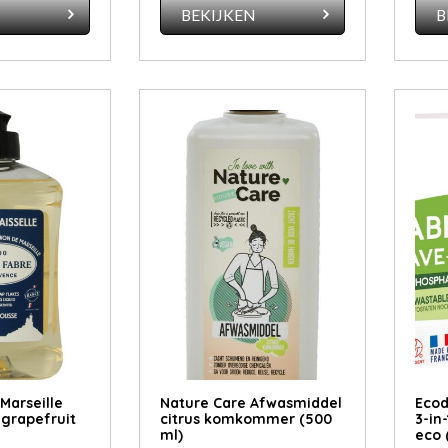
N
BEKIJKEN
B
Marseille
Nature Care Afwasmiddel
Ecod
grapefruit
citrus komkommer (500
3-in
ml)
eco 