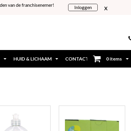
den van de franchisenemer!
x
Inloggen
HUID & LICHAAM
CONTACT
0 items
Inloggen