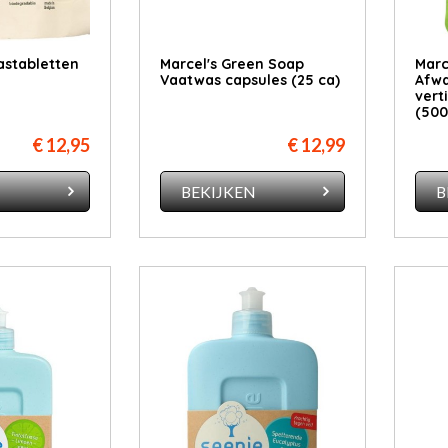
stabletten
Marcel's Green Soap
Marc
Vaatwas capsules (25 ca)
Afwa
vert
(500
€ 12,95
€ 12,99
N
BEKIJKEN
B