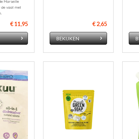
e Marseille
 de vaat met
m.
€ 11,95
€ 2,65
N
BEKIJKEN
B