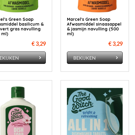
el's Green Soap
Marcel's Green Soap
smiddel basilicum &
Afwasmiddel sinaasappel
ivert gras navulling
& jasmijn navulling (500
 ml)
ml)
€ 3,29
€ 3,29
EKIJKEN
BEKIJKEN