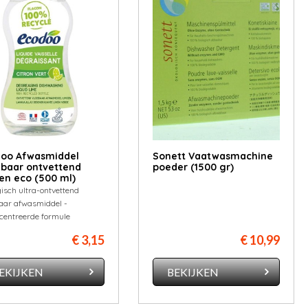
oo Afwasmiddel
Sonett Vaatwasmachine
ibaar ontvettend
poeder (1500 gr)
en eco (500 ml)
isch ultra-ontvettend
baar afwasmiddel -
centreerde formule
€ 3,15
€ 10,99
EKIJKEN
BEKIJKEN