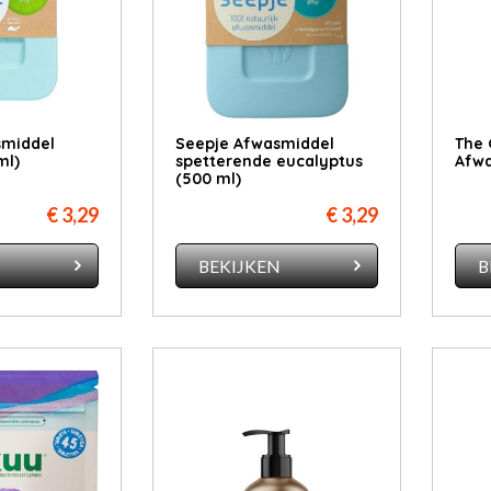
smiddel
Seepje Afwasmiddel
The 
ml)
spetterende eucalyptus
Afwa
(500 ml)
€ 3,29
€ 3,29
N
BEKIJKEN
B