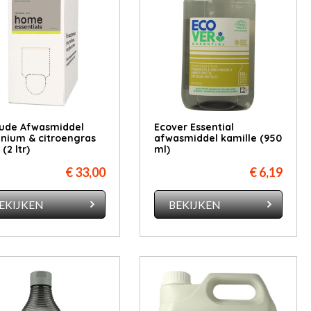
tude Afwasmiddel
Ecover Essential
nium & citroengras
afwasmiddel kamille (950
 (2 ltr)
ml)
€ 33,00
€ 6,19
EKIJKEN
BEKIJKEN