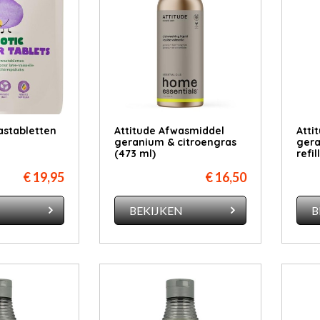
stabletten
Attitude Afwasmiddel
Atti
geranium & citroengras
gera
(473 ml)
refill
€ 19,95
€ 16,50
N
BEKIJKEN
B