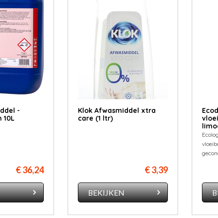
ddel -
Klok Afwasmiddel xtra
Ecod
n 10L
care (1 ltr)
vloe
limo
Ecolog
vloei
gecon
€ 36,24
€ 3,39
N
BEKIJKEN
B