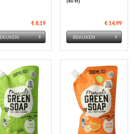
(60 st)
€ 8,19
€ 14,99
EKIJKEN
BEKIJKEN