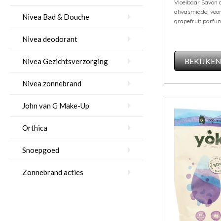
Vloeibaar Savon d
afwasmiddel voor
Nivea Bad & Douche
grapefruit parfu
Nivea deodorant
BEKIJKE
Nivea Gezichtsverzorging
Nivea zonnebrand
John van G Make-Up
Orthica
Snoepgoed
Zonnebrand acties