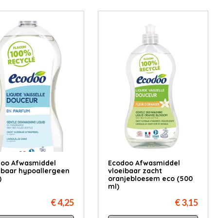
oo Afwasmiddel
Ecodoo Afwasmiddel
ibaar hypoallergeen
vloeibaar zacht
)
oranjebloesem eco (500
ml)
€ 4,25
€ 3,15