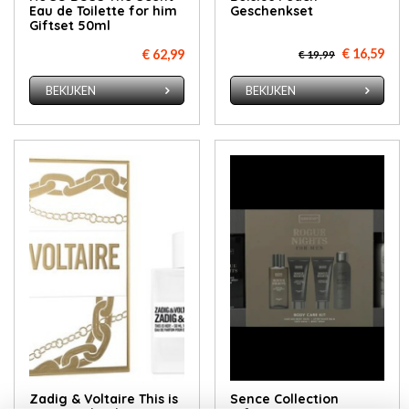
Eau de Toilette for him
Geschenkset
Giftset 50ml
€ 16,59
€ 62,99
€ 19,99
BEKIJKEN
BEKIJKEN
Zadig & Voltaire This is
Sence Collection