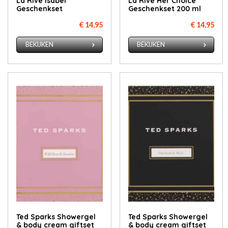
La Rive Isabel
La Rive Her Choice
Geschenkset
Geschenkset 200 ml
€ 14,95
€ 14,95
BEKIJKEN
BEKIJKEN
Ted Sparks Showergel
Ted Sparks Showergel
& body cream giftset
& body cream giftset