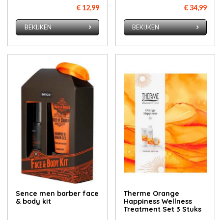
€ 12,99
€ 34,99
BEKIJKEN
BEKIJKEN
Sence men barber face
Therme Orange
& body kit
Happiness Wellness
Treatment Set 3 Stuks