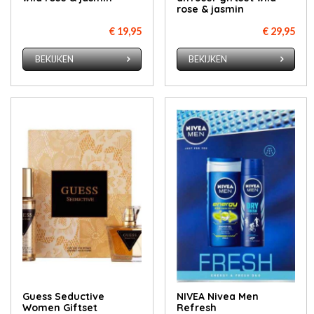
rose & jasmin
€ 19,95
€ 29,95
BEKIJKEN
BEKIJKEN
Guess Seductive
NIVEA Nivea Men
Women Giftset
Refresh