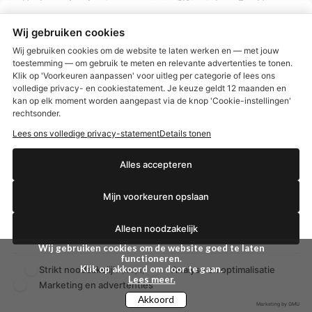
Her! geschenkset - eau
Giftset 4pcs For Men
de parfum 50 ml +
Night Luxe
sented body lotion 50
Wij gebruiken cookies
ml
Wij gebruiken cookies om de website te laten werken en — met jouw
€ 64,99
€ 5,99
toestemming — om gebruik te meten en relevante advertenties te tonen.
Klik op 'Voorkeuren aanpassen' voor uitleg per categorie of lees ons
BEKIJKEN
BEKIJKEN
volledige privacy- en cookiestatement. Je keuze geldt 12 maanden en
€2,50 korting?
kan op elk moment worden aangepast via de knop 'Cookie-instellingen'
rechtsonder.
Lees ons volledige privacy-statement
Details tonen
Ja, ik wil korting
Alles accepteren
Hammam Home Luxe
Perfume Gift Set
Mijn voorkeuren opslaan
Nee dankjewel
Alleen noodzakelijk
Wij gebruiken cookies om de website goed te laten
functioneren.
Klik op akkoord om door te gaan.
Strikt noodzakelijk
Analyse en optimalisatie
(altijd)
Lees meer.
Marketing en advertenties
Akkoord
Marketing by GMU