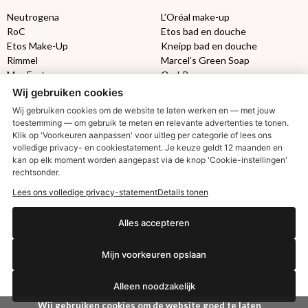
Neutrogena
L’Oréal make-up
RoC
Etos bad en douche
Etos Make-Up
Kneipp bad en douche
Rimmel
Marcel’s Green Soap
Max Factor
Oral-B
Wij gebruiken cookies
Etos aanbiedingen:
DETOXEN
Wij gebruiken cookies om de website te laten werken en — met jouw
toestemming — om gebruik te meten en relevante advertenties te tonen.
Klik op 'Voorkeuren aanpassen' voor uitleg per categorie of lees ons
Aussie
Always
volledige privacy- en cookiestatement. Je keuze geldt 12 maanden en
Gillette
Libresse
kan op elk moment worden aangepast via de knop 'Cookie-instellingen'
Gezichtsverzorging
Gliss Kur
rechtsonder.
Wella
Etos maandlenzen
€2,50 korting?
Lees ons volledige privacy-statement
Details tonen
Syoss
Etos billendoekjes
Alles accepteren
MONDKAPJES
Ja, ik wil korting
Mijn voorkeuren opslaan
NIVEA SUN
VISION SUN
Alleen noodzakelijk
Ambre Solaire
Zwitsal SUN
Nee dankjewel
Wij gebruiken cookies om de website goed te laten