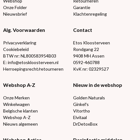
Webshop
Retourneren
Onze Folder
Garantie
Nieuwsbrief
Klachtenregeling
Alg. Voorwaarden
Contact
Privacyverklaring
Etos Kloosterveen
Cookiebeleid
Rondgang 22
BTW nr: NL800583954B03
9408 MH Assen
E: info@etoskloosterveen.nl
0592-460788
Herroepingsrecht/retourneren
KvK nr: 02329527
Webshop A-Z
Nieuw in de webshop
Onze Merken
Golden Naturals
Winkelwagen
Ginkel's
Belgische klanten
Vitortho
Webshop A-Z
Elvitaal
Nieuws algemeen
DrDetoxBox
Webshop Acties
Desinfectie middelen