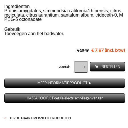
Ingredienten
Prunis amygdalus, simmondsia california/chinensis, citrus
reciculata, citrus aurantium, santalum album, trideceth-0, M
PEG-5 octonaoate
Gebruik
Toevoegen aan het badwater.
€ 7,87 (incl. btw)
€ 10,49
Aantal:
BESTELLEN
MEER INFORMATIE PRODUCT ►
KASSAKOOPJE Foetsie electrisch vliegenvanger
TERUG NAAR OVERZICHT PRODUCTEN