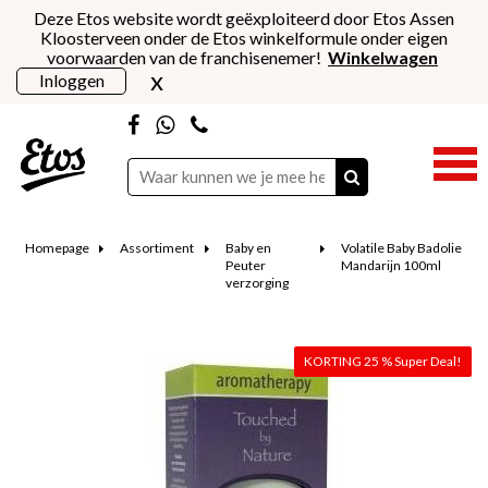
Deze Etos website wordt geëxploiteerd door Etos Assen
Kloosterveen onder de Etos winkelformule onder eigen
voorwaarden van de franchisenemer!
Winkelwagen
x
Inloggen
Homepage
Assortiment
Baby en
Volatile Baby Badolie
Peuter
Mandarijn 100ml
verzorging
KORTING 25 % Super Deal!