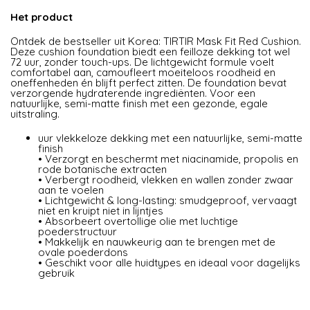
Het product
Ontdek de bestseller uit Korea: TIRTIR Mask Fit Red Cushion.
Deze cushion foundation biedt een feilloze dekking tot wel
72 uur, zonder touch-ups. De lichtgewicht formule voelt
comfortabel aan, camoufleert moeiteloos roodheid en
oneffenheden én blijft perfect zitten. De foundation bevat
verzorgende hydraterende ingrediënten. Voor een
natuurlijke, semi-matte finish met een gezonde, egale
uitstraling.
uur vlekkeloze dekking met een natuurlijke, semi-matte
finish
• Verzorgt en beschermt met niacinamide, propolis en
rode botanische extracten
• Verbergt roodheid, vlekken en wallen zonder zwaar
aan te voelen
• Lichtgewicht & long-lasting: smudgeproof, vervaagt
niet en kruipt niet in lijntjes
• Absorbeert overtollige olie met luchtige
poederstructuur
• Makkelijk en nauwkeurig aan te brengen met de
ovale poederdons
• Geschikt voor alle huidtypes en ideaal voor dagelijks
gebruik