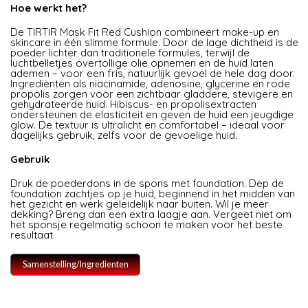
Hoe werkt het?
De TIRTIR Mask Fit Red Cushion combineert make-up en
skincare in één slimme formule. Door de lage dichtheid is de
poeder lichter dan traditionele formules, terwijl de
luchtbelletjes overtollige olie opnemen en de huid laten
ademen – voor een fris, natuurlijk gevoel de hele dag door.
Ingrediënten als niacinamide, adenosine, glycerine en rode
propolis zorgen voor een zichtbaar gladdere, stevigere en
gehydrateerde huid. Hibiscus- en propolisextracten
ondersteunen de elasticiteit en geven de huid een jeugdige
glow. De textuur is ultralicht en comfortabel – ideaal voor
dagelijks gebruik, zelfs voor de gevoelige huid.
Gebruik
Druk de poederdons in de spons met foundation. Dep de
foundation zachtjes op je huid, beginnend in het midden van
het gezicht en werk geleidelijk naar buiten. Wil je meer
dekking? Breng dan een extra laagje aan. Vergeet niet om
het sponsje regelmatig schoon te maken voor het beste
resultaat.
Samenstelling/Ingredienten