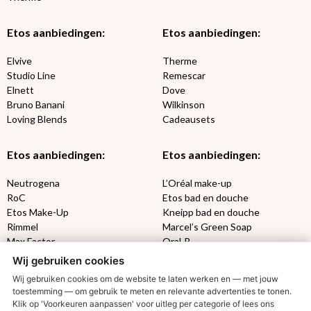
Etos aanbiedingen:
Etos aanbiedingen:
Elvive
Therme
Studio Line
Remescar
Elnett
Dove
Bruno Banani
Wilkinson
Loving Blends
Cadeausets
Etos aanbiedingen:
Etos aanbiedingen:
Neutrogena
L’Oréal make-up
RoC
Etos bad en douche
Etos Make-Up
Kneipp bad en douche
Rimmel
Marcel’s Green Soap
Max Factor
Oral-B
Wij gebruiken cookies
Etos aanbiedingen:
DETOXEN
Wij gebruiken cookies om de website te laten werken en — met jouw
toestemming — om gebruik te meten en relevante advertenties te tonen.
Klik op 'Voorkeuren aanpassen' voor uitleg per categorie of lees ons
Aussie
Always