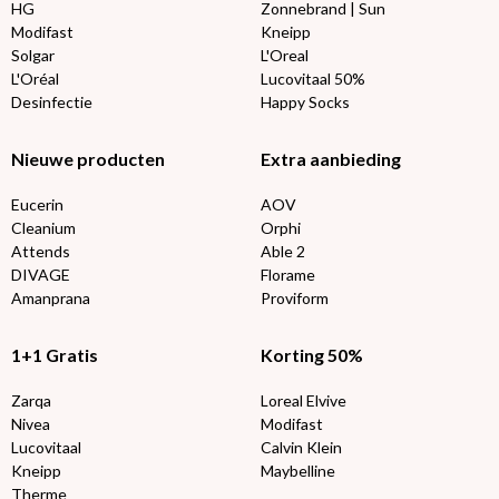
HG
Zonnebrand | Sun
Modifast
Kneipp
Solgar
L'Oreal
L'Oréal
Lucovitaal 50%
Desinfectie
Happy Socks
Nieuwe producten
Extra aanbieding
Eucerin
AOV
Cleanium
Orphi
Attends
Able 2
DIVAGE
Florame
Amanprana
Proviform
1+1 Gratis
Korting 50%
Zarqa
Loreal Elvive
Nivea
Modifast
Lucovitaal
Calvin Klein
Kneipp
Maybelline
Therme