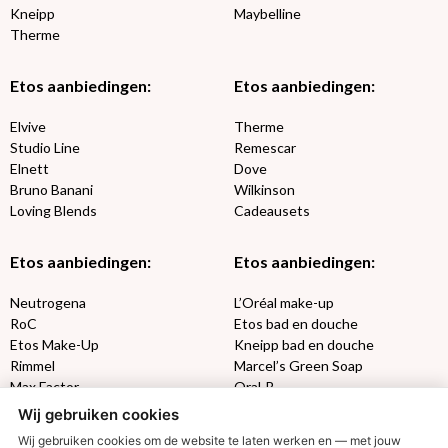
Kneipp
Maybelline
Therme
Etos aanbiedingen:
Etos aanbiedingen:
Elvive
Therme
Studio Line
Remescar
Elnett
Dove
Bruno Banani
Wilkinson
Loving Blends
Cadeausets
Etos aanbiedingen:
Etos aanbiedingen:
Neutrogena
L’Oréal make-up
RoC
Etos bad en douche
Etos Make-Up
Kneipp bad en douche
Rimmel
Marcel’s Green Soap
Max Factor
Oral-B
Wij gebruiken cookies
Etos aanbiedingen:
DETOXEN
Wij gebruiken cookies om de website te laten werken en — met jouw