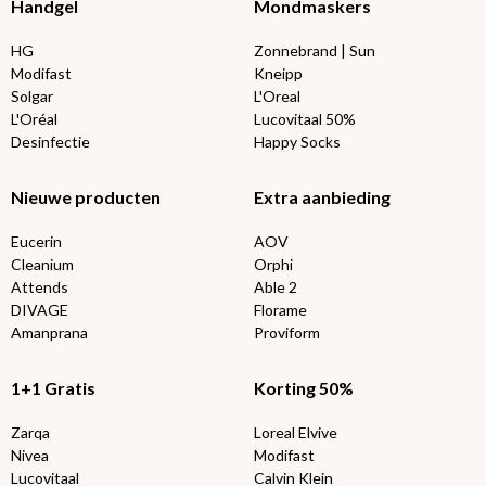
Handgel
Mondmaskers
HG
Zonnebrand | Sun
Modifast
Kneipp
Solgar
L'Oreal
L'Oréal
Lucovitaal 50%
Desinfectie
Happy Socks
Nieuwe producten
Extra aanbieding
Eucerin
AOV
Cleanium
Orphi
Attends
Able 2
DIVAGE
Florame
Amanprana
Proviform
1+1 Gratis
Korting 50%
Zarqa
Loreal Elvive
Nivea
Modifast
Lucovitaal
Calvin Klein