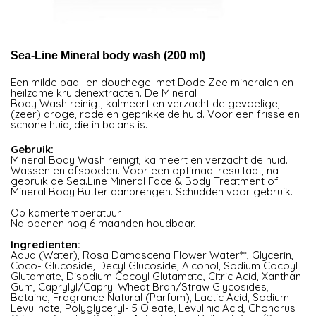
Sea-Line Mineral body wash (200 ml)
Een milde bad- en douchegel met Dode Zee mineralen en
heilzame kruidenextracten. De Mineral
Body Wash reinigt, kalmeert en verzacht de gevoelige,
(zeer) droge, rode en geprikkelde huid. Voor een frisse en
schone huid, die in balans is.
Gebruik:
Mineral Body Wash reinigt, kalmeert en verzacht de huid.
Wassen en afspoelen. Voor een optimaal resultaat, na
gebruik de Sea.Line Mineral Face & Body Treatment of
Mineral Body Butter aanbrengen. Schudden voor gebruik.
Op kamertemperatuur.
Na openen nog 6 maanden houdbaar.
Ingredienten:
Aqua (Water), Rosa Damascena Flower Water**, Glycerin,
Coco- Glucoside, Decyl Glucoside, Alcohol, Sodium Cocoyl
Glutamate, Disodium Cocoyl Glutamate, Citric Acid, Xanthan
Gum, Caprylyl/Capryl Wheat Bran/Straw Glycosides,
Betaine, Fragrance Natural (Parfum), Lactic Acid, Sodium
Levulinate, Polyglyceryl- 5 Oleate, Levulinic Acid, Chondrus