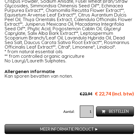
Crispus Powder, Sodium Anisate, Fusel Wheat Bran/Straw
Glycosides, Simmondsia Chinensis Seed Oil**, Echinacea
Purpurea Extract**, Chamomilla Recutita Flower Extract**,
Equisetum Arvense Leaf Extract**, Citrus Aurantium Dulcis
Peel Oil, Thuja Orientalis Extract, Calendula Officinalis Flower
Extract**, Juniperus Mexicana Oil, Macadamia Integrifolia
Seed Oil**, Phytic Acid, Pogostemon Cablin Oil, Glyceryl
Caprylate, Salix Alba Bark Extract**, Leptospermum
Scoparium Branch/Leaf Oil, Lavandula Hybrida Oil, Dead
Sea Salt, Daucus Carota Sativa Root Extract**, Rosmarinus
Officinalis Leaf Extract**, Citral*, Limonene*, Linalool*.
* from natural essential oils
** from controlled organic agriculture
No Lauryl/Laureth Sulphates.
Allergenen informatie
Kan sporen bevatten van noten.
€ 22,74 (incl. btw)
€ 23,94
Aantal:
BESTELLEN
MEER INFORMATIE PRODUCT ►