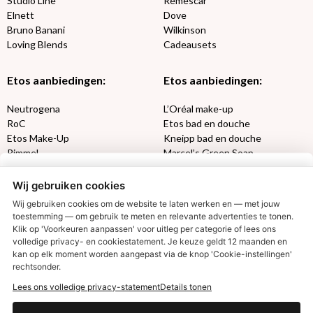
Studio Line
Remescar
Elnett
Dove
Bruno Banani
Wilkinson
Loving Blends
Cadeausets
Etos aanbiedingen:
Etos aanbiedingen:
Neutrogena
L’Oréal make-up
RoC
Etos bad en douche
Etos Make-Up
Kneipp bad en douche
Rimmel
Marcel’s Green Soap
Max Factor
Oral-B
Wij gebruiken cookies
Etos aanbiedingen:
DETOXEN
Wij gebruiken cookies om de website te laten werken en — met jouw
toestemming — om gebruik te meten en relevante advertenties te tonen.
Klik op 'Voorkeuren aanpassen' voor uitleg per categorie of lees ons
Aussie
Always
volledige privacy- en cookiestatement. Je keuze geldt 12 maanden en
€2,50 korting?
Gillette
Libresse
kan op elk moment worden aangepast via de knop 'Cookie-instellingen'
Gezichtsverzorging
Gliss Kur
rechtsonder.
Wella
Etos maandlenzen
Lees ons volledige privacy-statement
Details tonen
Syoss
Etos billendoekjes