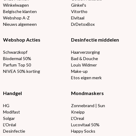
Winkelwagen
Ginkel's
Belgische klanten
Vitortho
Webshop A-Z
Elvitaal
Nieuws algemeen
DrDetoxBox
Webshop Acties
Desinfectie middelen
Schwarzkopf
Haarverzorging
Biodermal 50%
Bad & Douche
Parfum Top 50
Louis Widmer
NIVEA 50% korting
Make-up
Etos eigen merk
Handgel
Mondmaskers
HG
Zonnebrand | Sun
Modifast
Kneipp
Solgar
L'Oreal
L'Oréal
Lucovitaal 50%
Desinfectie
Happy Socks