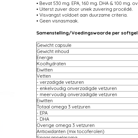
• Bevat 530 mg. EPA, 160 mg. DHA & 100 mg. o
• Uiterst zuiver door uniek zuivering procédé.
• Visvangst voldoet aan duurzame criteria.
• Geen visnasmaak.
Samenstelling/Voedingswaarde per softgel
Gewicht capsule
Gewicht inhoud
Energie
Koolhydraten
Eiwitten
Vetten
- verzadigde vetzuren
- enkelvoudig onverzadigde vetzuren
- meervoudig onverzadigde vetzuren
Eiwitten
Totaal omega 3 vetzuren
- EPA
- DHA
Overige omega 3 vetzuren
Antioxidanten (mix tocoferolen)
Sinaasappelaroma