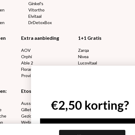
Ginkel's
ten
Vitortho
Elvitaal
een
DrDetoxBox
ten
Extra aanbieding
1+1 Gratis
AOV
Zarqa
Orphi
Nivea
Able 2
Lucovitaal
Florame
Kneipp
Proviform
Therme
en:
Etos aanbiedingen:
DETOXEN
?
Aussie
Always
e
Gillette
Libresse
che
Gezichtsverzorging
Gliss Kur
ap
Wella
Etos maandlenzen
Syoss
Etos billendoekjes