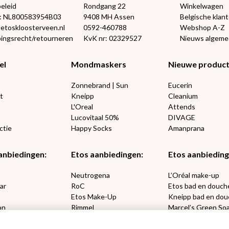
eleid
Rondgang 22
Winkelwagen
: NL800583954B03
9408 MH Assen
Belgische klan
@etoskloosterveen.nl
0592-460788
Webshop A-Z
ingsrecht/retourneren
KvK nr: 02329527
Nieuws algem
el
Mondmaskers
Nieuwe produc
Zonnebrand | Sun
Eucerin
t
Kneipp
Cleanium
L'Oreal
Attends
Lucovitaal 50%
DIVAGE
ctie
Happy Socks
Amanprana
anbiedingen:
Etos aanbiedingen:
Etos aanbieding
€2,50 korting
e
Neutrogena
L’Oréal make-up
ar
RoC
Etos bad en douch
Etos Make-Up
Kneipp bad en dou
on
Rimmel
Marcel’s Green So
Ja, ik wil korting
sets
Max Factor
Oral-B