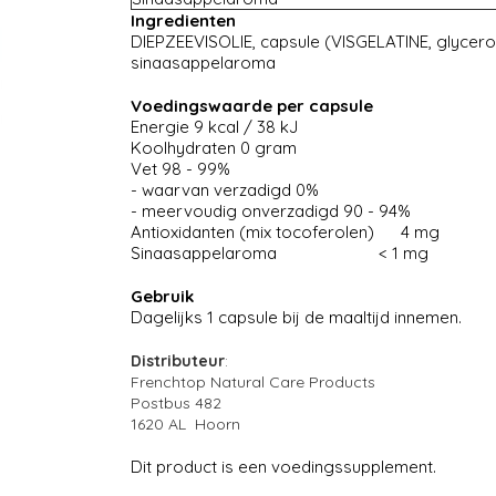
Ingredienten
DIEPZEEVISOLIE, capsule (VISGELATINE, glycerol,
sinaasappelaroma
Voedingswaarde per capsule
Energie 9 kcal / 38 kJ
Koolhydraten 0 gram
Vet 98 - 99%
- waarvan verzadigd 0%
- meervoudig onverzadigd 90 - 94%
Antioxidanten (mix tocoferolen) 4 mg
Sinaasappelaroma < 1 mg
Gebruik
Dagelijks 1 capsule bij de maaltijd innemen.
Distributeur
:
Frenchtop Natural Care Products
Postbus 482
1620 AL Hoorn
Dit product is een voedingssupplement.