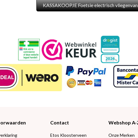
KASSAKOOPJE Foetsie electrisch vliegenvan
Voorwaarden
Contact
Webshop A-
verklaring
Etos Kloosterveen
Onze Merken