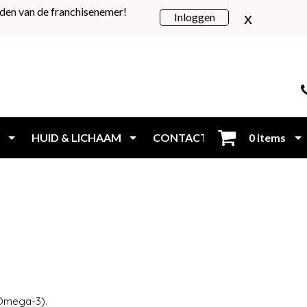
den van de franchisenemer!
x
Inloggen
HUID & LICHAAM
CONTACT
0 items
Inloggen
 Omega-3).