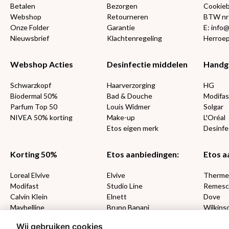
Betalen
Bezorgen
Cookieb
Webshop
Retourneren
BTW nr
Onze Folder
Garantie
E: info
Nieuwsbrief
Klachtenregeling
Herroep
Webshop Acties
Desinfectie middelen
Handg
Schwarzkopf
Haarverzorging
HG
Biodermal 50%
Bad & Douche
Modifas
Parfum Top 50
Louis Widmer
Solgar
NIVEA 50% korting
Make-up
L'Oréal
Etos eigen merk
Desinfe
Korting 50%
Etos aanbiedingen:
Etos a
Loreal Elvive
Elvive
Therm
Modifast
Studio Line
Remesc
Calvin Klein
Elnett
Dove
Maybelline
Bruno Banani
Wilkins
Loving Blends
Cadeau
Wij gebruiken cookies