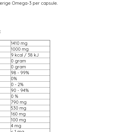
verige Omega-3 per capsule.
:
1410 mg
1000 mg
9 kcal / 38 kJ
0 gram
0 gram
98 - 99%
0%
0 - 2%
90 - 94%
0 %
790 mg
530 mg
160 mg
100 mg
4 mg
< 1 mg