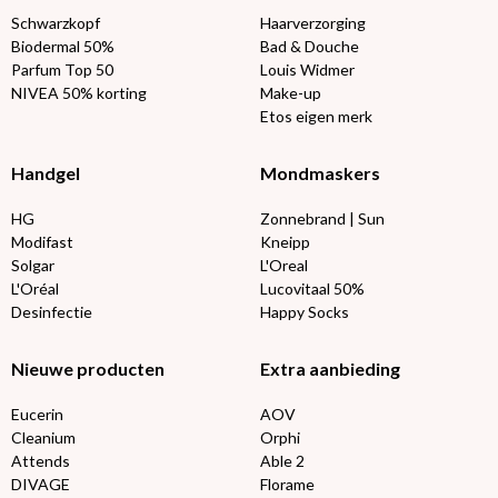
Schwarzkopf
Haarverzorging
Biodermal 50%
Bad & Douche
Parfum Top 50
Louis Widmer
NIVEA 50% korting
Make-up
Etos eigen merk
Handgel
Mondmaskers
HG
Zonnebrand | Sun
Modifast
Kneipp
Solgar
L'Oreal
L'Oréal
Lucovitaal 50%
Desinfectie
Happy Socks
Nieuwe producten
Extra aanbieding
Eucerin
AOV
Cleanium
Orphi
Attends
Able 2
DIVAGE
Florame