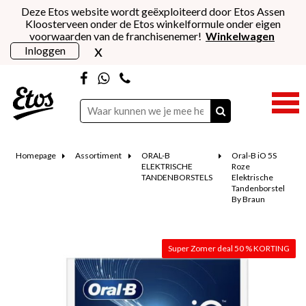
Deze Etos website wordt geëxploiteerd door Etos Assen
Kloosterveen onder de Etos winkelformule onder eigen
voorwaarden van de franchisenemer!
Winkelwagen
x
Inloggen
Homepage
Assortiment
ORAL-B
Oral-B iO 5S
ELEKTRISCHE
Roze
TANDENBORSTELS
Elektrische
Tandenborstel
By Braun
Super Zomer deal 50 % KORTING