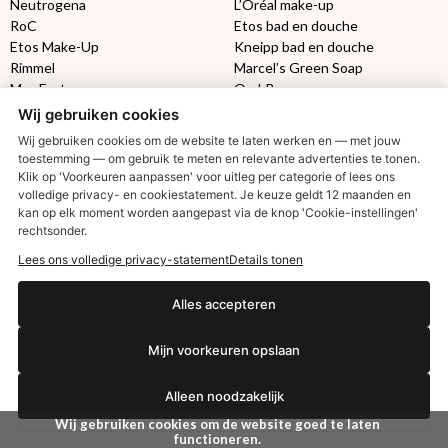
Neutrogena
L’Oréal make-up
RoC
Etos bad en douche
Etos Make-Up
Kneipp bad en douche
Rimmel
Marcel’s Green Soap
Max Factor
Oral-B
Wij gebruiken cookies
Etos aanbiedingen:
DETOXEN
Wij gebruiken cookies om de website te laten werken en — met jouw
toestemming — om gebruik te meten en relevante advertenties te tonen.
Klik op 'Voorkeuren aanpassen' voor uitleg per categorie of lees ons
Aussie
Always
volledige privacy- en cookiestatement. Je keuze geldt 12 maanden en
Gillette
Libresse
€2,50 korting?
kan op elk moment worden aangepast via de knop 'Cookie-instellingen'
Gezichtsverzorging
Gliss Kur
rechtsonder.
Wella
Etos maandlenzen
Lees ons volledige privacy-statement
Details tonen
Syoss
Etos billendoekjes
Alles accepteren
Ja, ik wil korting
MONDKAPJES
Mijn voorkeuren opslaan
NIVEA SUN
VISION SUN
Nee dankjewel
Alleen noodzakelijk
Ambre Solaire
Zwitsal SUN
Wij gebruiken cookies om de website goed te laten
functioneren.
Biodermal SUN