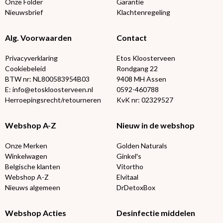
Onze Folder
Garantie
Nieuwsbrief
Klachtenregeling
Alg. Voorwaarden
Contact
Privacyverklaring
Etos Kloosterveen
Cookiebeleid
Rondgang 22
BTW nr: NL800583954B03
9408 MH Assen
E: info@etoskloosterveen.nl
0592-460788
Herroepingsrecht/retourneren
KvK nr: 02329527
Webshop A-Z
Nieuw in de webshop
Onze Merken
Golden Naturals
Winkelwagen
Ginkel's
Belgische klanten
Vitortho
Webshop A-Z
Elvitaal
Nieuws algemeen
DrDetoxBox
Webshop Acties
Desinfectie middelen