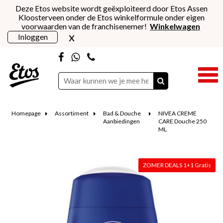
Deze Etos website wordt geëxploiteerd door Etos Assen
Kloosterveen onder de Etos winkelformule onder eigen
voorwaarden van de franchisenemer!
Winkelwagen
x
Inloggen
Homepage
Assortiment
Bad & Douche
NIVEA CREME
Aanbiedingen
CARE Douche 250
ML
ZOMER DEALS 1+1 Gratis