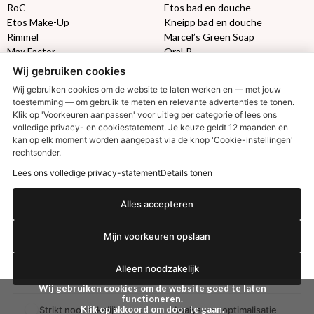
RoC
Etos bad en douche
Etos Make-Up
Kneipp bad en douche
Rimmel
Marcel’s Green Soap
Max Factor
Oral-B
Wij gebruiken cookies
Etos aanbiedingen:
DETOXEN
Wij gebruiken cookies om de website te laten werken en — met jouw
toestemming — om gebruik te meten en relevante advertenties te tonen.
Klik op 'Voorkeuren aanpassen' voor uitleg per categorie of lees ons
Aussie
Always
volledige privacy- en cookiestatement. Je keuze geldt 12 maanden en
Gillette
Libresse
kan op elk moment worden aangepast via de knop 'Cookie-instellingen'
Gezichtsverzorging
Gliss Kur
rechtsonder.
€2,50 korting?
Wella
Etos maandlenzen
Lees ons volledige privacy-statement
Details tonen
Syoss
Etos billendoekjes
Alles accepteren
MONDKAPJES
Ja, ik wil korting
Mijn voorkeuren opslaan
NIVEA SUN
VISION SUN
Alleen noodzakelijk
Ambre Solaire
Nee dankjewel
Zwitsal SUN
Wij gebruiken cookies om de website goed te laten
Biodermal SUN
functioneren.
Klik op akkoord om door te gaan.
Strikt noodzakelijk
Analyse en optimalisatie
(altijd)