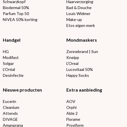
Schwarzkopf
Haarverzorging
Biodermal 50%
Bad & Douche
Parfum Top 50
Louis Widmer
NIVEA 50% korting
Make-up
Etos eigen merk
Handgel
Mondmaskers
HG
Zonnebrand | Sun
Modifast
Kneipp
Solgar
L'Oreal
L'Oréal
Lucovitaal 50%
Desinfectie
Happy Socks
Nieuwe producten
Extra aanbieding
Eucerin
AOV
Cleanium
Orphi
Attends
Able 2
DIVAGE
Florame
Amanprana
Proviform