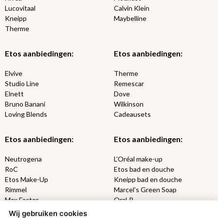
Lucovitaal
Calvin Klein
Kneipp
Maybelline
Therme
Etos aanbiedingen:
Etos aanbiedingen:
Elvive
Therme
Studio Line
Remescar
Elnett
Dove
Bruno Banani
Wilkinson
Loving Blends
Cadeausets
Etos aanbiedingen:
Etos aanbiedingen:
Neutrogena
L’Oréal make-up
RoC
Etos bad en douche
Etos Make-Up
Kneipp bad en douche
Rimmel
Marcel’s Green Soap
Max Factor
Oral-B
Wij gebruiken cookies