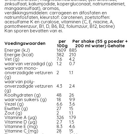
zinksulfaat, kaliumjodide, kopergluconaat, natriumseleniet,
mangaansulfaat), aromas,
verdikkingsmiddelen: carrageen en difosfaten en
natriumfosfaten, kleurstof: carotenen, zoetstoffen:
acesulfame K en curalose, vitaminen (C, E, niacine, A,
pantotheenzuur, B1, D, B6, B2, foliumzuur, B12, biotine)
Kan sporen bevatten van ei.
per
Per shake (55 g poeder +
Voedingswaarden
100g
200 ml water) Gehalte
Energie (kJ)
1609
885
Energie (kcal)
382
210
Vet (g)
7.6
4.2
waarvan verzadigd (g)
1.2
0.7
waarvan mono-
onverzadigde vetzuren
2
1.1
(g)
waarvan poly-
onverzadigde vetzuren
4.3
2.4
(g)
Koolhydraten (g)
48
26
waarvan suikers (g)
18
9.9
Vezel (g)
6.6
3.6
Eiwitten (g)
27
15
Zout (g)
2
1.1
Vitamine A (µg)
326
179
Vitamine D (µg)
2.7
1.5
Vitamine E (mg)
8.3
4.6
Vitamine C (mg)
28
15