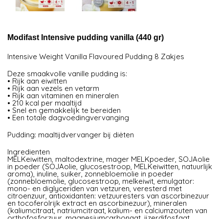
Modifast Intensive pudding vanilla (440 gr)
Intensive Weight Vanilla Flavoured Pudding 8 Zakjes
Deze smaakvolle vanille pudding is:
• Rijk aan eiwitten
• Rijk aan vezels en vetarm
• Rijk aan vitaminen en mineralen
• 210 kcal per maaltijd
• Snel en gemakkelijk te bereiden
• Een totale dagvoedingvervanging
Pudding: maaltijdvervanger bij diëten
Ingredienten
MELKeiwitten, maltodextrine, mager MELKpoeder, SOJAolie
in poeder (SOJAolie, glucosestroop, MELKeiwitten, natuurlijk
aroma), inuline, suiker, zonnebloemolie in poeder
(zonnebloemolie, glucosestroop, melkeiwit, emulgator:
mono- en diglyceriden van vetzuren, veresterd met
citroenzuur, antioxidanten: vetzuuresters van ascorbinezuur
en tocoferolrijk extract en ascorbinezuur), mineralen
(kaliumcitraat, natriumcitraat, kalium- en calciumzouten van
orthofosforzuur, magnesiumcarbonaat, ijzerdifosfaat,