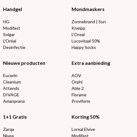
Handgel
Mondmaskers
HG
Zonnebrand | Sun
Modifast
Kneipp
Solgar
L'Oreal
L'Oréal
Lucovitaal 50%
Desinfectie
Happy Socks
Nieuwe producten
Extra aanbieding
Eucerin
AOV
Cleanium
Orphi
Attends
Able 2
DIVAGE
Florame
Amanprana
Proviform
1+1 Gratis
Korting 50%
Zarqa
Loreal Elvive
Nivea
Modifast