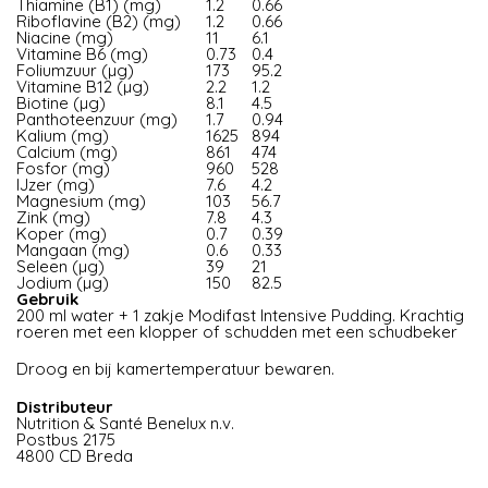
Thiamine (B1) (mg)
1.2
0.66
Riboflavine (B2) (mg)
1.2
0.66
Niacine (mg)
11
6.1
Vitamine B6 (mg)
0.73
0.4
Foliumzuur (µg)
173
95.2
Vitamine B12 (µg)
2.2
1.2
Biotine (µg)
8.1
4.5
Panthoteenzuur (mg)
1.7
0.94
Kalium (mg)
1625
894
Calcium (mg)
861
474
Fosfor (mg)
960
528
IJzer (mg)
7.6
4.2
Magnesium (mg)
103
56.7
Zink (mg)
7.8
4.3
Koper (mg)
0.7
0.39
Mangaan (mg)
0.6
0.33
Seleen (µg)
39
21
Jodium (µg)
150
82.5
Gebruik
200 ml water + 1 zakje Modifast Intensive Pudding. Krachtig
roeren met een klopper of schudden met een schudbeker
Droog en bij kamertemperatuur bewaren.
Distributeur
Nutrition & Santé Benelux n.v.
Postbus 2175
4800 CD Breda