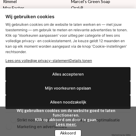
Rimmel
Marcel’s Green Soap
Max Factor
Oral-B
Wij gebruiken cookies
Etos aanbiedingen:
DETOXEN
Wij gebruiken cookies om de website te laten werken en — met jouw
toestemming — om gebruik te meten en relevante advertenties te tonen.
Klik op 'Voorkeuren aanpassen' voor uitleg per categorie of lees ons
Aussie
Always
volledige privacy- en cookiestatement. Je keuze geldt 12 maanden en
Gillette
Libresse
€2,50 korting?
kan op elk moment worden aangepast via de knop 'Cookie-instellingen'
Gezichtsverzorging
Gliss Kur
rechtsonder.
Wella
Etos maandlenzen
Lees ons volledige privacy-statement
Details tonen
Syoss
Etos billendoekjes
Ja, ik wil korting
Alles accepteren
MONDKAPJES
Mijn voorkeuren opslaan
NIVEA SUN
VISION SUN
Nee dankjewel
Ambre Solaire
Alleen noodzakelijk
Zwitsal SUN
Wij gebruiken cookies om de website goed te laten
Biodermal SUN
functioneren.
Klik op akkoord om door te gaan.
Strikt noodzakelijk
Analyse en optimalisatie
(altijd)
Lees meer.
Marketing en advertenties
Akkoord
Marketing by GMU