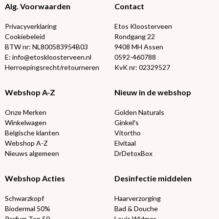
Alg. Voorwaarden
Contact
Privacyverklaring
Etos Kloosterveen
Cookiebeleid
Rondgang 22
BTW nr: NL800583954B03
9408 MH Assen
E: info@etoskloosterveen.nl
0592-460788
Herroepingsrecht/retourneren
KvK nr: 02329527
Webshop A-Z
Nieuw in de webshop
Onze Merken
Golden Naturals
Winkelwagen
Ginkel's
Belgische klanten
Vitortho
Webshop A-Z
Elvitaal
Nieuws algemeen
DrDetoxBox
Webshop Acties
Desinfectie middelen
Schwarzkopf
Haarverzorging
Biodermal 50%
Bad & Douche
Parfum Top 50
Louis Widmer