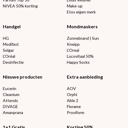
NIVEA 50% korting
Make-up
Etos eigen merk
Handgel
Mondmaskers
HG
Zonnebrand | Sun
Modifast
Kneipp
Solgar
L'Oreal
L'Oréal
Lucovitaal 50%
Desinfectie
Happy Socks
Nieuwe producten
Extra aanbieding
Eucerin
AOV
Cleanium
Orphi
Attends
Able 2
DIVAGE
Florame
Amanprana
Proviform
1+1 Gratis
Korting 50%