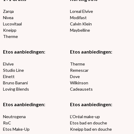
Zarqa
Loreal Elvive
Nivea
Modifast
Lucovitaal
Calvin Klein
Kneipp
Maybelline
Therme
Etos aanbiedingen:
Etos aanbiedingen:
Elvive
Therme
Studio Line
Remescar
Elnett
Dove
Bruno Banani
Wilkinson
Loving Blends
Cadeausets
Etos aanbiedingen:
Etos aanbiedingen:
Neutrogena
L’Oréal make-up
RoC
Etos bad en douche
Etos Make-Up
Kneipp bad en douche