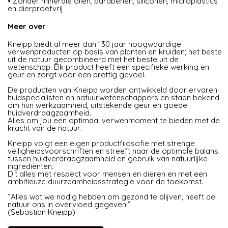
• Zonder minerale oliën, parabenen, siliconen, microplastics
en dierproefvrij
Meer over
Kneipp biedt al meer dan 130 jaar hoogwaardige
verwenproducten op basis van planten en kruiden; het beste
uit de natuur gecombineerd met het beste uit de
wetenschap. Elk product heeft een specifieke werking en
geur en zorgt voor een prettig gevoel.
De producten van Kneipp worden ontwikkeld door ervaren
huidspecialisten en natuurwetenschappers en staan bekend
om hun werkzaamheid, uitstekende geur en goede
huidverdraagzaamheid.
Alles om jou een optimaal verwenmoment te bieden met de
kracht van de natuur.
Kneipp volgt een eigen productfilosofie met strenge
veiligheidsvoorschriften en streeft naar de optimale balans
tussen huidverdraagzaamheid en gebruik van natuurlijke
ingrediënten.
Dit alles met respect voor mensen en dieren en met een
ambitieuze duurzaamheidsstrategie voor de toekomst.
“Alles wat we nodig hebben om gezond te blijven, heeft de
natuur ons in overvloed gegeven.”
(Sebastian Kneipp)