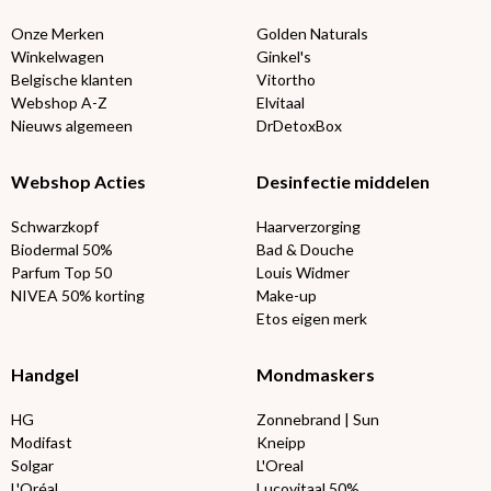
Onze Merken
Golden Naturals
Winkelwagen
Ginkel's
Belgische klanten
Vitortho
Webshop A-Z
Elvitaal
Nieuws algemeen
DrDetoxBox
Webshop Acties
Desinfectie middelen
Schwarzkopf
Haarverzorging
Biodermal 50%
Bad & Douche
Parfum Top 50
Louis Widmer
NIVEA 50% korting
Make-up
Etos eigen merk
Handgel
Mondmaskers
HG
Zonnebrand | Sun
Modifast
Kneipp
Solgar
L'Oreal
L'Oréal
Lucovitaal 50%