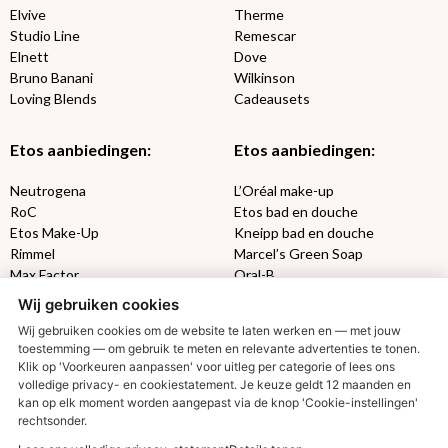
Elvive
Therme
Studio Line
Remescar
Elnett
Dove
Bruno Banani
Wilkinson
Loving Blends
Cadeausets
Etos aanbiedingen:
Etos aanbiedingen:
Neutrogena
L’Oréal make-up
RoC
Etos bad en douche
Etos Make-Up
Kneipp bad en douche
Rimmel
Marcel’s Green Soap
Max Factor
Oral-B
Wij gebruiken cookies
Etos aanbiedingen:
DETOXEN
Wij gebruiken cookies om de website te laten werken en — met jouw
toestemming — om gebruik te meten en relevante advertenties te tonen.
Aussie
Always
Klik op 'Voorkeuren aanpassen' voor uitleg per categorie of lees ons
volledige privacy- en cookiestatement. Je keuze geldt 12 maanden en
Gillette
Libresse
€2,50 korting?
kan op elk moment worden aangepast via de knop 'Cookie-instellingen'
Gezichtsverzorging
Gliss Kur
rechtsonder.
Wella
Etos maandlenzen