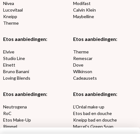
Nivea
Modifast
Lucovitaal
Calvin Klein
Kneipp
Maybelline
Therme
Etos aanbiedingen:
Etos aanbiedingen:
Elvive
Therme
Studio Line
Remescar
Elnett
Dove
Bruno Banani
Wilkinson
Loving Blends
Cadeausets
Etos aanbiedingen:
Etos aanbiedingen:
Neutrogena
L’Oréal make-up
RoC
Etos bad en douche
Etos Make-Up
Kneipp bad en douche
Rimmel
Marcel’s Green Soap
Max Factor
Oral-B