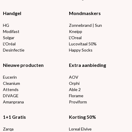
Handgel
Mondmaskers
HG
Zonnebrand | Sun
Modifast
Kneipp
Solgar
L'Oreal
L'Oréal
Lucovitaal 50%
Desinfectie
Happy Socks
Nieuwe producten
Extra aanbieding
Eucerin
AOV
Cleanium
Orphi
Attends
Able 2
DIVAGE
Florame
Amanprana
Proviform
1+1 Gratis
Korting 50%
Zarqa
Loreal Elvive