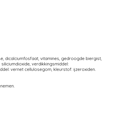
se, dicalciumfosfaat, vitamines, gedroogde biergist,
 siliciumdioxide, verdikkingsmiddel:
el: vernet cellulosegom, kleurstof: ijzeroxiden.
innemen.