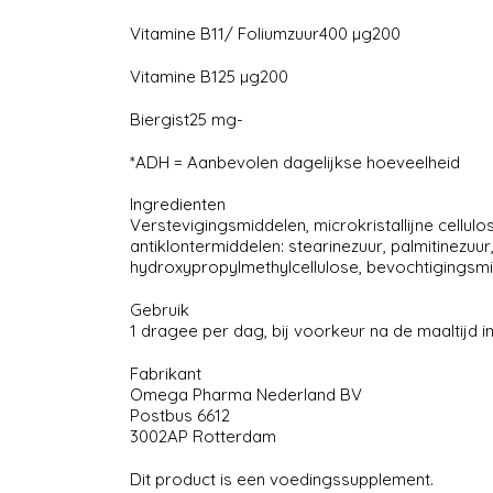
Vitamine B11/ Foliumzuur400 µg200
Vitamine B125 µg200
Biergist25 mg-
*ADH = Aanbevolen dagelijkse hoeveelheid
Ingredienten
Verstevigingsmiddelen, microkristallijne cellulo
antiklontermiddelen: stearinezuur, palmitinezuur,
hydroxypropylmethylcellulose, bevochtigingsmidd
Gebruik
1 dragee per dag, bij voorkeur na de maaltijd 
Fabrikant
Omega Pharma Nederland BV
Postbus 6612
3002AP Rotterdam
Dit product is een voedingssupplement.