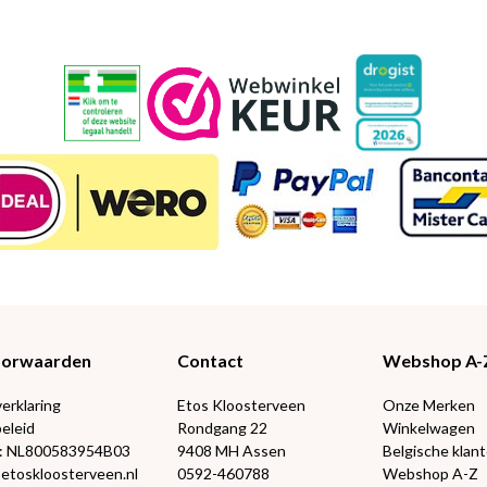
Voorwaarden
Contact
Webshop A-
verklaring
Etos Kloosterveen
Onze Merken
eleid
Rondgang 22
Winkelwagen
: NL800583954B03
9408 MH Assen
Belgische klan
@etoskloosterveen.nl
0592-460788
Webshop A-Z