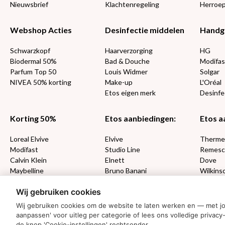
Nieuwsbrief
Klachtenregeling
Herroep
Webshop Acties
Desinfectie middelen
Handg
Schwarzkopf
Haarverzorging
HG
Biodermal 50%
Bad & Douche
Modifas
Parfum Top 50
Louis Widmer
Solgar
NIVEA 50% korting
Make-up
L'Oréal
Etos eigen merk
Desinfe
Korting 50%
Etos aanbiedingen:
Etos a
Loreal Elvive
Elvive
Therm
Modifast
Studio Line
Remesc
Calvin Klein
Elnett
Dove
Maybelline
Bruno Banani
Wilkins
Loving Blends
Cadeau
Wij gebruiken cookies
Wij gebruiken cookies om de website te laten werken en — met j
MONDKAPJES
aanpassen' voor uitleg per categorie of lees ons volledige priv
de knop 'Cookie-instellingen' rechtsonder.