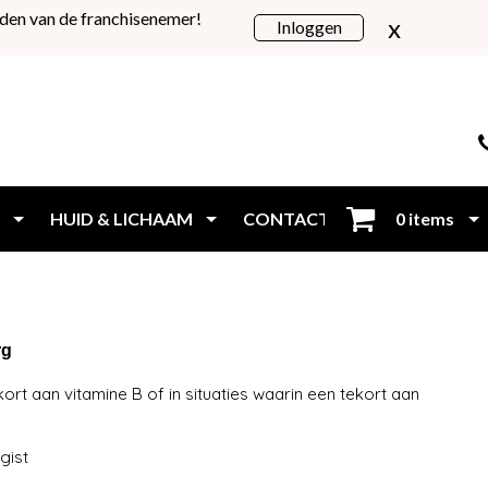
den van de franchisenemer!
x
Inloggen
HUID & LICHAAM
CONTACT
0 items
Inloggen
rg
rt aan vitamine B of in situaties waarin een tekort aan
gist