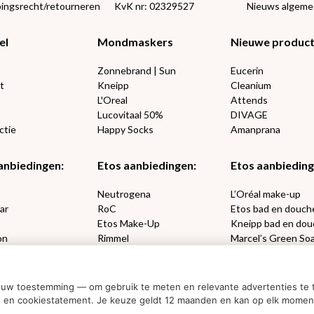
ingsrecht/retourneren
KvK nr: 02329527
Nieuws algem
el
Mondmaskers
Nieuwe produc
Zonnebrand | Sun
Eucerin
t
Kneipp
Cleanium
L'Oreal
Attends
Lucovitaal 50%
DIVAGE
ctie
Happy Socks
Amanprana
anbiedingen:
Etos aanbiedingen:
Etos aanbieding
e
Neutrogena
L’Oréal make-up
ar
RoC
Etos bad en douch
Etos Make-Up
Kneipp bad en dou
on
Rimmel
Marcel’s Green So
sets
Max Factor
Oral-B
ouw toestemming — om gebruik te meten en relevante advertenties te t
acy- en cookiestatement. Je keuze geldt 12 maanden en kan op elk mome