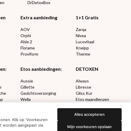
een
DrDetoxBox
ten
Extra aanbieding
1+1 Gratis
AOV
Zarqa
Orphi
Nivea
Able 2
Lucovitaal
Florame
Kneipp
Proviform
Therme
en:
Etos aanbiedingen:
DETOXEN
Aussie
Always
e
Gillette
Libresse
che
Gezichtsverzorging
Gliss Kur
ap
Wella
Etos maandlenzen
Syoss
Etos billendoekjes
Alles accepteren
onen. Klik op 'Voorkeuren
nt worden aangepast via
Mijn voorkeuren opslaan