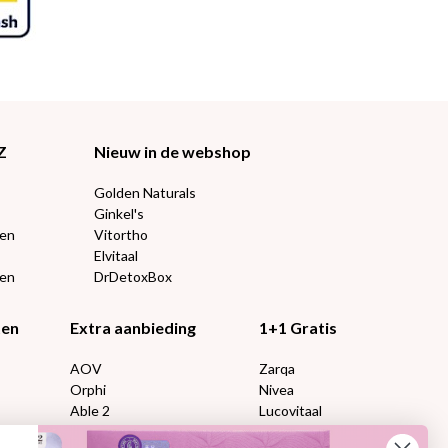
Z
Nieuw in de webshop
Golden Naturals
Ginkel's
ten
Vitortho
Elvitaal
een
DrDetoxBox
ten
Extra aanbieding
1+1 Gratis
AOV
Zarqa
Orphi
Nivea
Able 2
Lucovitaal
Florame
Kneipp