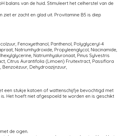
pH balans van de huid. Stimuleert het celherstel van de
 ziet er zacht en glad uit. Provitamine B5 is diep
ycolzuur, Fenoxyethanol, Panthenol, Polyglyceryl-4
praat, Natriumhydroxide, Propyleenglycol, Niacinamide,
ylhexylglycerine, Natriumhyaluronaat, Pinus Sylvestris
t, Citrus Aurantifolia (Limoen) Fruitextract, Passiflora
ol, Benzoëzuur, Dehydroazijnzuur,
 een stukje katoen of wattenschijfje bevochtigd met
 is. Het hoeft niet afgespoeld te worden en is geschikt
t met de ogen.