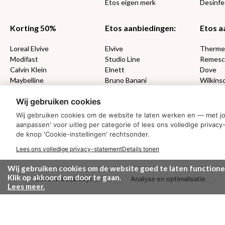
Etos eigen merk
Desinfe
Korting 50%
Etos aanbiedingen:
Etos a
Loreal Elvive
Elvive
Therm
Modifast
Studio Line
Remesc
Calvin Klein
Elnett
Dove
Maybelline
Bruno Banani
Wilkins
Loving Blends
Cadeau
Wij gebruiken cookies
Wij gebruiken cookies om de website te laten werken en — met j
MONDKAPJES
aanpassen' voor uitleg per categorie of lees ons volledige priv
de knop 'Cookie-instellingen' rechtsonder.
NIVEA SUN
VISION SUN
Lees ons volledige privacy-statement
Details tonen
Ambre Solaire
Wij gebruiken cookies om de website goed te laten functione
Zwitsal SUN
Klik op akkoord om door te gaan.
Strikt noodzakelijk
Analyse en optimalisatie
Biodermal SUN
(altijd)
Lees meer.