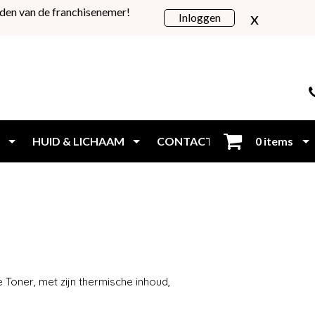
den van de franchisenemer!
x
Inloggen
HUID & LICHAAM
CONTACT
0 items
Inloggen
Toner, met zijn thermische inhoud,