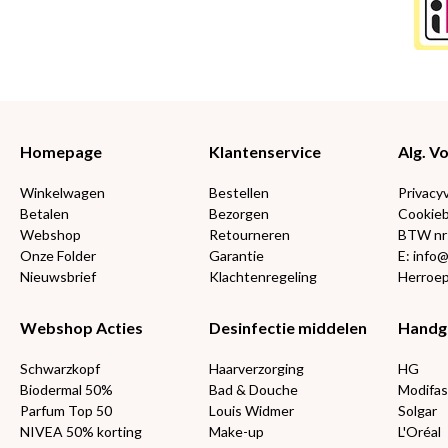
Homepage
Klantenservice
Alg. 
Winkelwagen
Bestellen
Privacy
Betalen
Bezorgen
Cookieb
Webshop
Retourneren
BTW nr
Onze Folder
Garantie
E: info
Nieuwsbrief
Klachtenregeling
Herroep
Webshop Acties
Desinfectie middelen
Handg
Schwarzkopf
Haarverzorging
HG
Biodermal 50%
Bad & Douche
Modifas
Parfum Top 50
Louis Widmer
Solgar
NIVEA 50% korting
Make-up
L'Oréal