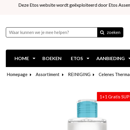
Deze Etos website wordt geëxploiteerd door Etos Assen
zoeken
HOME
BOEKEN
ETOS
AANBIEDING
Homepage
Assortiment
REINIGING
Celenes Thermal
1+1 Gratis SU