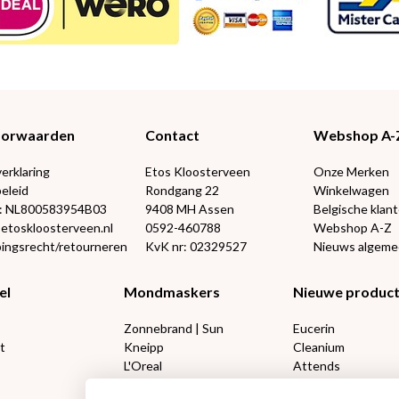
Voorwaarden
Contact
Webshop A-
verklaring
Etos Kloosterveen
Onze Merken
eleid
Rondgang 22
Winkelwagen
: NL800583954B03
9408 MH Assen
Belgische klan
@etoskloosterveen.nl
0592-460788
Webshop A-Z
ingsrecht/retourneren
KvK nr: 02329527
Nieuws algem
el
Mondmaskers
Nieuwe produc
Zonnebrand | Sun
Eucerin
t
Kneipp
Cleanium
L'Oreal
Attends
Lucovitaal 50%
DIVAGE