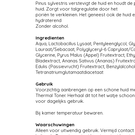
Pinus sylvestris verstevigt de huid en houdt de 
huid. Zorgt voor talgregulatie door het
poriën te verkleinen. Het geneest ook de huid en
hydraterend
Zonder alcohol.
Ingredienten
Aqua, Lactobacillus Lysaat, Pentyleenglycol, Gl
Lauraat/Sebacaat, Polyglyceryl-6 Caprylaat/Ca
Glycerine, Pyrus Malus (Appel) Fruitextract, Eth
Bladextract, Ananas Sativus (Ananas) Fruitextrac
Edulis (Passievrucht) Fruitextract, Benzylalcoh
Tetranatriumglutamaatdiacetaat
Gebruik
Voorzichtig aanbrengen op een schone huid met
Thermal Toner. Herhaal dit tot het watje schoon
voor dagelijks gebruik.
Bij kamer temperatuur bewaren.
Waarschuwingen
Alleen voor uitwendig gebruik. Vermijd contac