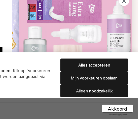
Proviform
Therme
en:
Etos aanbiedingen:
DETOXEN
Aussie
Always
e
Gillette
Libresse
che
Gezichtsverzorging
Gliss Kur
ap
Wella
Etos maandlenzen
Syoss
Etos billendoekjes
Alles accepteren
onen. Klik op 'Voorkeuren
nt worden aangepast via
Mijn voorkeuren opslaan
Alleen noodzakelijk
Akkoord
Marketing by GMU