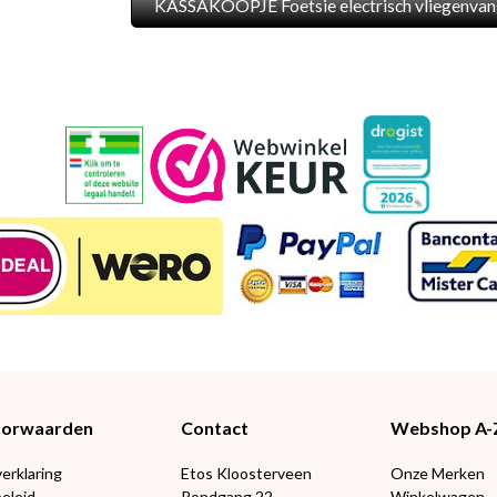
KASSAKOOPJE Foetsie electrisch vliegenvan
Voorwaarden
Contact
Webshop A-
verklaring
Etos Kloosterveen
Onze Merken
eleid
Rondgang 22
Winkelwagen