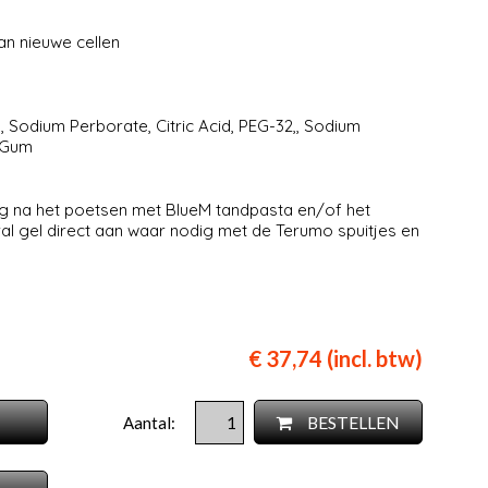
n nieuwe cellen
n, Sodium Perborate, Citric Acid, PEG-32,, Sodium
e Gum
ag na het poetsen met BlueM tandpasta en/of het
l gel direct aan waar nodig met de Terumo spuitjes en
€ 37,74 (incl. btw)
BESTELLEN
Aantal: