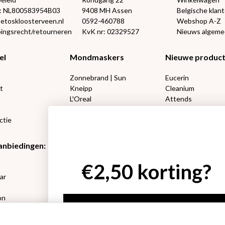
: NL800583954B03
9408 MH Assen
Belgische klan
@etoskloosterveen.nl
0592-460788
Webshop A-Z
ingsrecht/retourneren
KvK nr: 02329527
Nieuws algem
el
Mondmaskers
Nieuwe produc
Zonnebrand | Sun
Eucerin
t
Kneipp
Cleanium
L'Oreal
Attends
Lucovitaal 50%
DIVAGE
ctie
Happy Socks
Amanprana
anbiedingen:
Etos aanbiedingen:
Etos aanbieding
€2,50 korting?
e
Neutrogena
L’Oréal make-up
ar
RoC
Etos bad en douch
Etos Make-Up
Kneipp bad en dou
on
Rimmel
Marcel’s Green So
Ja, ik wil korting
sets
Max Factor
Oral-B