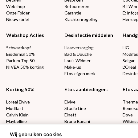
Webshop
Retourneren
BTW nr
Onze Folder
Garantie
E: info
Nieuwsbrief
Klachtenregeling
Herroep
Webshop Acties
Desinfectie middelen
Handg
Schwarzkopf
Haarverzorging
HG
Biodermal 50%
Bad & Douche
Modifas
Parfum Top 50
Louis Widmer
Solgar
NIVEA 50% korting
Make-up
L'Oréal
Etos eigen merk
Desinfe
Korting 50%
Etos aanbiedingen:
Etos a
Loreal Elvive
Elvive
Therm
Modifast
Studio Line
Remesc
Calvin Klein
Elnett
Dove
Maybelline
Bruno Banani
Wilkins
Loving Blends
Cadeau
Wij gebruiken cookies