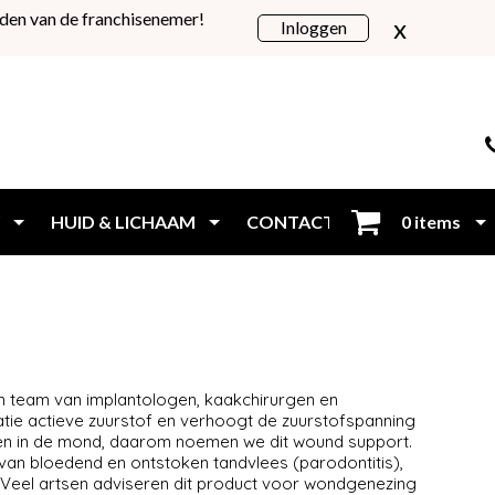
den van de franchisenemer!
x
Inloggen
HUID & LICHAAM
CONTACT
0 items
Inloggen
en team van implantologen, kaakchirurgen en
tie actieve zuurstof en verhoogt de zuurstofspanning
den in de mond, daarom noemen we dit wound support.
 van bloedend en ontstoken tandvlees (parodontitis),
). Veel artsen adviseren dit product voor wondgenezing