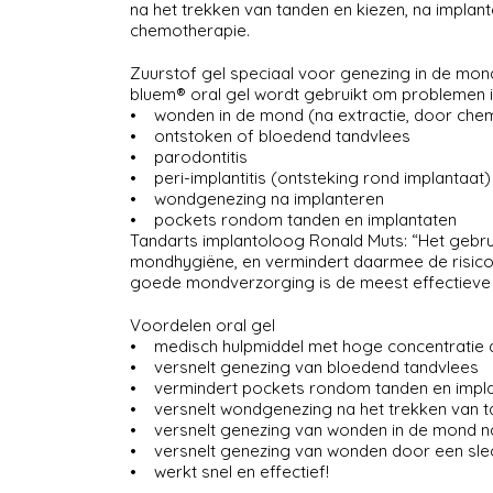
na het trekken van tanden en kiezen, na implante
chemotherapie.
Zuurstof gel speciaal voor genezing in de mon
bluem® oral gel wordt gebruikt om problemen i
• wonden in de mond (na extractie, door chem
• ontstoken of bloedend tandvlees
• parodontitis
• peri-implantitis (ontsteking rond implantaat)
• wondgenezing na implanteren
• pockets rondom tanden en implantaten
Tandarts implantoloog Ronald Muts: “Het gebru
mondhygiëne, en vermindert daarmee de risico’s
goede mondverzorging is de meest effectieve o
Voordelen oral gel
• medisch hulpmiddel met hoge concentratie a
• versnelt genezing van bloedend tandvlees
• vermindert pockets rondom tanden en impl
• versnelt wondgenezing na het trekken van ta
• versnelt genezing van wonden in de mond 
• versnelt genezing van wonden door een sle
• werkt snel en effectief!