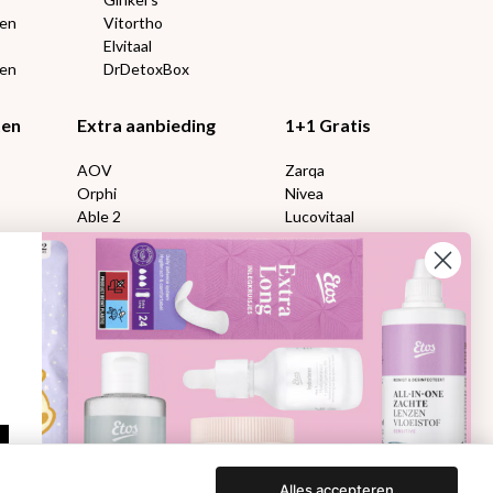
ten
Vitortho
Elvitaal
een
DrDetoxBox
ten
Extra aanbieding
1+1 Gratis
AOV
Zarqa
Orphi
Nivea
Able 2
Lucovitaal
Florame
Kneipp
Proviform
Therme
en:
Etos aanbiedingen:
DETOXEN
Aussie
Always
e
Gillette
Libresse
che
Gezichtsverzorging
Gliss Kur
ap
Wella
Etos maandlenzen
Syoss
Etos billendoekjes
Alles accepteren