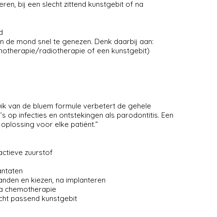
ren, bij een slecht zittend kunstgebit of na
d
n de mond snel te genezen. Denk daarbij aan:
otherapie/radiotherapie of een kunstgebit)
ik van de bluem formule verbetert de gehele
 op infecties en ontstekingen als parodontitis. Een
plossing voor elke patiënt.”
ctieve zuurstof
antaten
nden en kiezen, na implanteren
na chemotherapie
cht passend kunstgebit