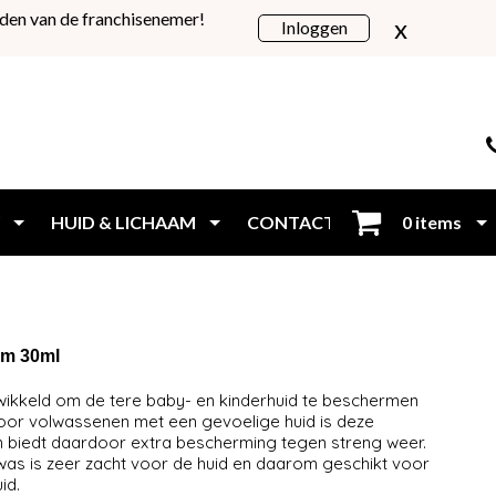
den van de franchisenemer!
x
Inloggen
HUID & LICHAAM
CONTACT
0 items
Inloggen
em 30ml
wikkeld om de tere baby- en kinderhuid te beschermen
oor volwassenen met een gevoelige huid is deze
en biedt daardoor extra bescherming tegen streng weer.
was is zeer zacht voor de huid en daarom geschikt voor
e huid.