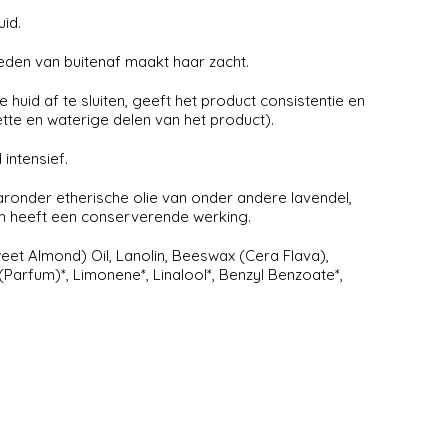
yhuid.
loeden van buitenaf maakt haar zacht.
uid af te sluiten, geeft het product consistentie en
tte en waterige delen van het product).
intensief.
aaronder etherische olie van onder andere lavendel,
en heeft een conserverende werking.
eet Almond) Oil, Lanolin, Beeswax (Cera Flava),
(Parfum)*, Limonene*, Linalool*, Benzyl Benzoate*,