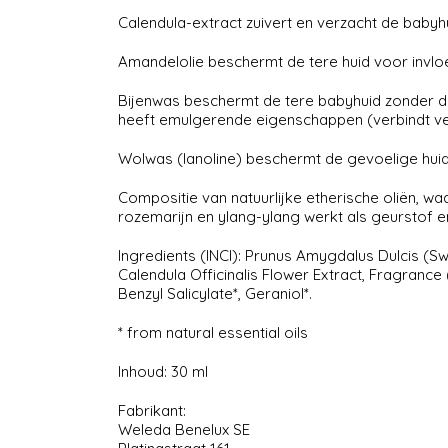
Calendula-extract zuivert en verzacht de bab
Amandelolie beschermt de tere huid voor inv
Bijenwas beschermt de tere babyhuid zonder de h
heeft emulgerende eigenschappen (verbindt ve
Wolwas (lanoline) beschermt de gevoelige huid 
Compositie van natuurlijke etherische oliën, w
rozemarijn en ylang-ylang werkt als geurstof 
Ingredients (INCI): Prunus Amygdalus Dulcis (Sw
Calendula Officinalis Flower Extract, Fragrance 
Benzyl Salicylate*, Geraniol*.
* from natural essential oils
Inhoud: 30 ml
Fabrikant:
Weleda Benelux SE