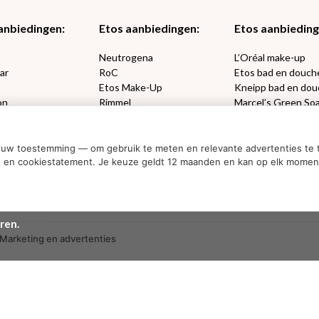
anbiedingen:
Etos aanbiedingen:
Etos aanbieding
€2,50 korting?
e
Neutrogena
L’Oréal make-up
ar
RoC
Etos bad en douch
Etos Make-Up
Kneipp bad en dou
on
Rimmel
Marcel’s Green So
Ja, ik wil korting
sets
Max Factor
Oral-B
ouw toestemming — om gebruik te meten en relevante advertenties te t
Nee dankjewel
acy- en cookiestatement. Je keuze geldt 12 maanden en kan op elk mome
ren.
Marketing en advertenties