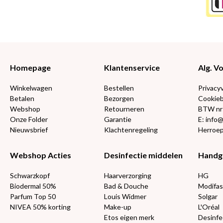
Homepage
Klantenservice
Alg. 
Winkelwagen
Bestellen
Privacy
Betalen
Bezorgen
Cookieb
Webshop
Retourneren
BTW nr
Onze Folder
Garantie
E: info
Nieuwsbrief
Klachtenregeling
Herroep
Webshop Acties
Desinfectie middelen
Handg
Schwarzkopf
Haarverzorging
HG
Biodermal 50%
Bad & Douche
Modifas
Parfum Top 50
Louis Widmer
Solgar
NIVEA 50% korting
Make-up
L'Oréal
Etos eigen merk
Desinfe