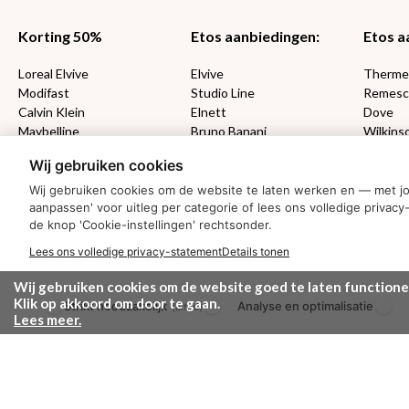
Korting 50%
Etos aanbiedingen:
Etos a
Loreal Elvive
Elvive
Therm
Modifast
Studio Line
Remesc
Calvin Klein
Elnett
Dove
Maybelline
Bruno Banani
Wilkins
Loving Blends
Cadeau
Wij gebruiken cookies
Wij gebruiken cookies om de website te laten werken en — met j
MONDKAPJES
aanpassen' voor uitleg per categorie of lees ons volledige priv
de knop 'Cookie-instellingen' rechtsonder.
NIVEA SUN
Lees ons volledige privacy-statement
Details tonen
VISION SUN
Ambre Solaire
Wij gebruiken cookies om de website goed te laten functione
Zwitsal SUN
Klik op akkoord om door te gaan.
Strikt noodzakelijk
Analyse en optimalisatie
(altijd)
Biodermal SUN
Lees meer.