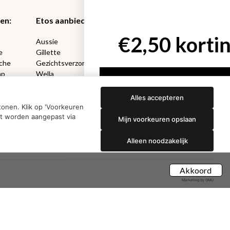
en:
Etos aanbiedingen:
DETOXEN
Aussie
Always
e
Gillette
Libresse
che
Gezichtsverzorging
Gliss Kur
ap
Wella
Etos maandlenzen
Syoss
Etos billendoekjes
Alles accepteren
onen. Klik op 'Voorkeuren
nt worden aangepast via
Mijn voorkeuren opslaan
Alleen noodzakelijk
Akkoord
Marketing by GMU