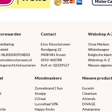
Voorwaarden
Contact
Webshop A-
verklaring
Etos Kloosterveen
Onze Merken
eleid
Rondgang 22
Winkelwagen
: NL800583954B03
9408 MH Assen
Belgische klan
@etoskloosterveen.nl
0592-460788
Webshop A-Z
ingsrecht/retourneren
KvK nr: 02329527
Nieuws algem
el
Mondmaskers
Nieuwe produc
Zonnebrand | Sun
Eucerin
t
Kneipp
Cleanium
L'Oreal
Attends
Lucovitaal 50%
DIVAGE
ctie
Happy Socks
Amanprana