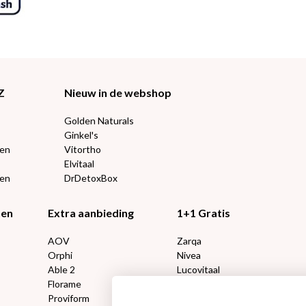
Z
Nieuw in de webshop
Golden Naturals
Ginkel's
ten
Vitortho
Elvitaal
een
DrDetoxBox
ten
Extra aanbieding
1+1 Gratis
AOV
Zarqa
Orphi
Nivea
Able 2
Lucovitaal
Florame
Kneipp
Proviform
Therme