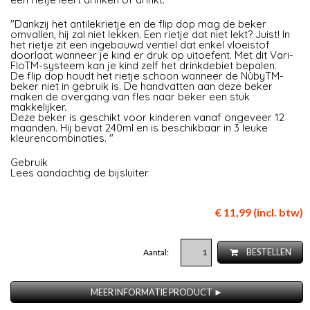
"Dankzij het antilekrietje en de flip dop mag de beker
omvallen, hij zal niet lekken. Een rietje dat niet lekt? Juist! In
het rietje zit een ingebouwd ventiel dat enkel vloeistof
doorlaat wanneer je kind er druk op uitoefent. Met dit Vari-
FloTM-systeem kan je kind zelf het drinkdebiet bepalen.
De flip dop houdt het rietje schoon wanneer de NûbyTM-
beker niet in gebruik is. De handvatten aan deze beker
maken de overgang van fles naar beker een stuk
makkelijker.
Deze beker is geschikt voor kinderen vanaf ongeveer 12
maanden. Hij bevat 240ml en is beschikbaar in 3 leuke
kleurencombinaties. "
Gebruik
Lees aandachtig de bijsluiter
€ 11,99 (incl. btw)
Aantal:
BESTELLEN
MEER INFORMATIE PRODUCT ►