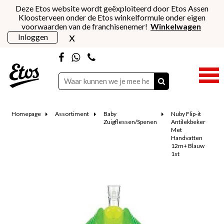
Deze Etos website wordt geëxploiteerd door Etos Assen
Kloosterveen onder de Etos winkelformule onder eigen
voorwaarden van de franchisenemer!
Winkelwagen
x
Inloggen
Homepage
Assortiment
Baby
Nuby Flip-it
Zuigflessen/Spenen
Antilekbeker
Met
Handvatten
12m+ Blauw
1st