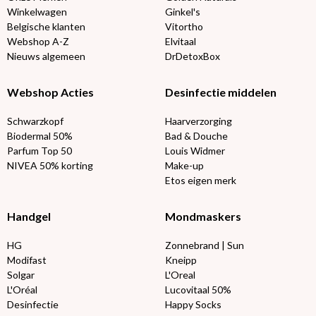
Winkelwagen
Ginkel's
Belgische klanten
Vitortho
Webshop A-Z
Elvitaal
Nieuws algemeen
DrDetoxBox
Webshop Acties
Desinfectie middelen
Schwarzkopf
Haarverzorging
Biodermal 50%
Bad & Douche
Parfum Top 50
Louis Widmer
NIVEA 50% korting
Make-up
Etos eigen merk
Handgel
Mondmaskers
HG
Zonnebrand | Sun
Modifast
Kneipp
Solgar
L'Oreal
L'Oréal
Lucovitaal 50%
Desinfectie
Happy Socks