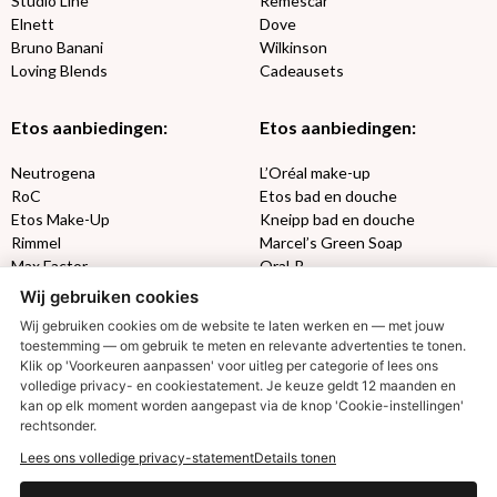
Studio Line
Remescar
Elnett
Dove
Bruno Banani
Wilkinson
Loving Blends
Cadeausets
Etos aanbiedingen:
Etos aanbiedingen:
Neutrogena
L’Oréal make-up
RoC
Etos bad en douche
Etos Make-Up
Kneipp bad en douche
Rimmel
Marcel’s Green Soap
Max Factor
Oral-B
Wij gebruiken cookies
Etos aanbiedingen:
DETOXEN
Wij gebruiken cookies om de website te laten werken en — met jouw
toestemming — om gebruik te meten en relevante advertenties te tonen.
Klik op 'Voorkeuren aanpassen' voor uitleg per categorie of lees ons
Aussie
Always
volledige privacy- en cookiestatement. Je keuze geldt 12 maanden en
Gillette
Libresse
€2,50 korting?
kan op elk moment worden aangepast via de knop 'Cookie-instellingen'
Gezichtsverzorging
Gliss Kur
rechtsonder.
Wella
Etos maandlenzen
Lees ons volledige privacy-statement
Details tonen
Syoss
Etos billendoekjes