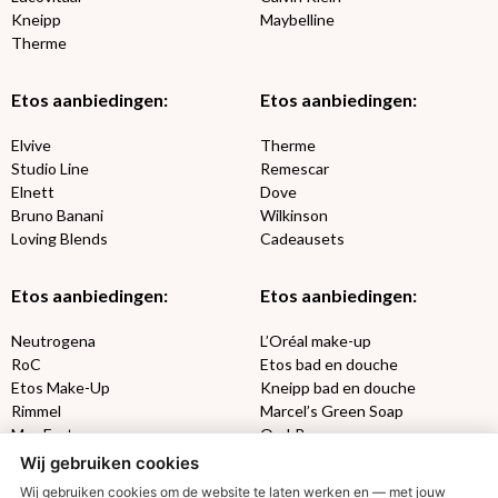
Kneipp
Maybelline
Therme
Etos aanbiedingen:
Etos aanbiedingen:
Elvive
Therme
Studio Line
Remescar
Elnett
Dove
Bruno Banani
Wilkinson
Loving Blends
Cadeausets
Etos aanbiedingen:
Etos aanbiedingen:
Neutrogena
L’Oréal make-up
RoC
Etos bad en douche
Etos Make-Up
Kneipp bad en douche
Rimmel
Marcel’s Green Soap
Max Factor
Oral-B
Wij gebruiken cookies
Etos aanbiedingen:
DETOXEN
Wij gebruiken cookies om de website te laten werken en — met jouw