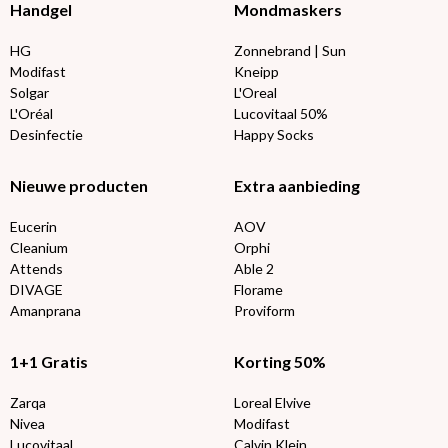
Handgel
Mondmaskers
HG
Zonnebrand | Sun
Modifast
Kneipp
Solgar
L'Oreal
L'Oréal
Lucovitaal 50%
Desinfectie
Happy Socks
Nieuwe producten
Extra aanbieding
Eucerin
AOV
Cleanium
Orphi
Attends
Able 2
DIVAGE
Florame
Amanprana
Proviform
1+1 Gratis
Korting 50%
Zarqa
Loreal Elvive
Nivea
Modifast
Lucovitaal
Calvin Klein