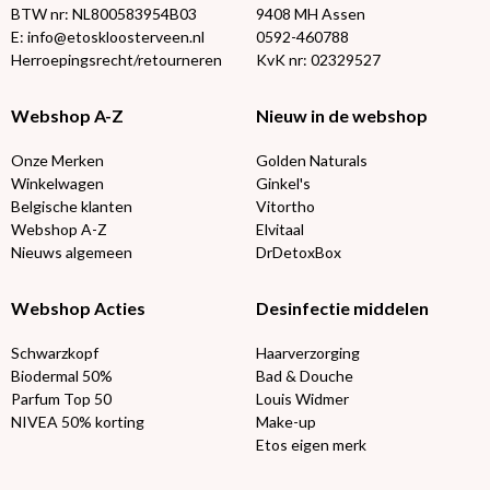
BTW nr: NL800583954B03
9408 MH Assen
E: info@etoskloosterveen.nl
0592-460788
Herroepingsrecht/retourneren
KvK nr: 02329527
Webshop A-Z
Nieuw in de webshop
Onze Merken
Golden Naturals
Winkelwagen
Ginkel's
Belgische klanten
Vitortho
Webshop A-Z
Elvitaal
Nieuws algemeen
DrDetoxBox
Webshop Acties
Desinfectie middelen
Schwarzkopf
Haarverzorging
Biodermal 50%
Bad & Douche
Parfum Top 50
Louis Widmer
NIVEA 50% korting
Make-up
Etos eigen merk