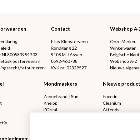
Voorwaarden
Contact
Webshop A-
verklaring
Etos Kloosterveen
Onze Merken
eleid
Rondgang 22
Winkelwagen
: NL800583954B03
9408 MH Assen
Belgische klan
@etoskloosterveen.nl
0592-460788
Webshop A-Z
ingsrecht/retourneren
KvK nr: 02329527
Nieuws algem
el
Mondmaskers
Nieuwe produc
Zonnebrand | Sun
Eucerin
t
Kneipp
Cleanium
L'Oreal
Attends
Lucovitaal 50%
DIVAGE
ctie
Happy Socks
Amanprana
anbiedingen:
Etos aanbiedingen:
Etos aanbieding