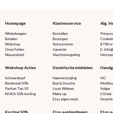
Homepage
Klantenservice
Alg. 
Winkelwagen
Bestellen
Privacy
Betalen
Bezorgen
Cookieb
Webshop
Retourneren
BTW nr
Onze Folder
Garantie
E: info
Nieuwsbrief
Klachtenregeling
Herroep
Webshop Acties
Desinfectie middelen
Handg
Schwarzkopf
Haarverzorging
HG
Biodermal 50%
Bad & Douche
Modifas
Parfum Top 50
Louis Widmer
Solgar
NIVEA 50% korting
Make-up
L'Oréal
Etos eigen merk
Desinfe
Korting 50%
Etos aanbiedingen:
Etos a