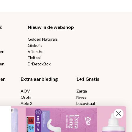
Z
Nieuw in de webshop
Golden Naturals
Ginkel's
ten
Vitortho
Elvitaal
een
DrDetoxBox
ten
Extra aanbieding
1+1 Gratis
AOV
Zarqa
Orphi
Nivea
Able 2
Lucovitaal
Florame
Kneipp
Proviform
Therme
en:
Etos aanbiedingen:
DETOXEN