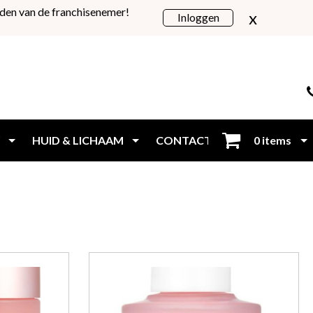
den van de franchisenemer!
x
Inloggen
HUID & LICHAAM
CONTACT
0 items
Inloggen