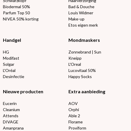
Schwarzkopf
Haarverzorging
Biodermal 50%
Bad & Douche
Parfum Top 50
Louis Widmer
NIVEA 50% korting
Make-up
Etos eigen merk
Handgel
Mondmaskers
HG
Zonnebrand | Sun
Modifast
Kneipp
Solgar
L'Oreal
L'Oréal
Lucovitaal 50%
Desinfectie
Happy Socks
Nieuwe producten
Extra aanbieding
Eucerin
AOV
Cleanium
Orphi
Attends
Able 2
DIVAGE
Florame
Amanprana
Proviform