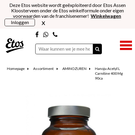
Deze Etos website wordt geëxploiteerd door Etos Assen
Kloosterveen onder de Etos winkelformule onder eigen
voorwaarden van de franchisenemer!
Winkelwagen
x
Inloggen
Homepage
Assortiment
AMINOZUREN
Hanoju Acetyl L
Carnitine 400 Mg
90ca