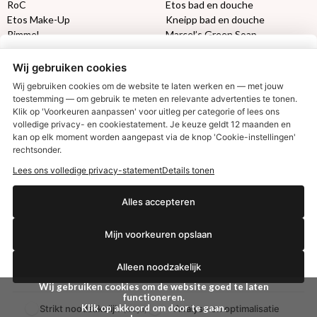
RoC
Etos bad en douche
Etos Make-Up
Kneipp bad en douche
Rimmel
Marcel’s Green Soap
Max Factor
Oral-B
Wij gebruiken cookies
Etos aanbiedingen:
DETOXEN
Wij gebruiken cookies om de website te laten werken en — met jouw
toestemming — om gebruik te meten en relevante advertenties te tonen.
Klik op 'Voorkeuren aanpassen' voor uitleg per categorie of lees ons
Aussie
Always
volledige privacy- en cookiestatement. Je keuze geldt 12 maanden en
€2,50 korting?
Gillette
Libresse
kan op elk moment worden aangepast via de knop 'Cookie-instellingen'
Gezichtsverzorging
Gliss Kur
rechtsonder.
Wella
Etos maandlenzen
Lees ons volledige privacy-statement
Details tonen
Syoss
Etos billendoekjes
Ja, ik wil korting
Alles accepteren
MONDKAPJES
Mijn voorkeuren opslaan
NIVEA SUN
Nee dankjewel
VISION SUN
Alleen noodzakelijk
Ambre Solaire
Zwitsal SUN
Wij gebruiken cookies om de website goed te laten
functioneren.
Biodermal SUN
Klik op akkoord om door te gaan.
Strikt noodzakelijk
Analyse en optimalisatie
(altijd)