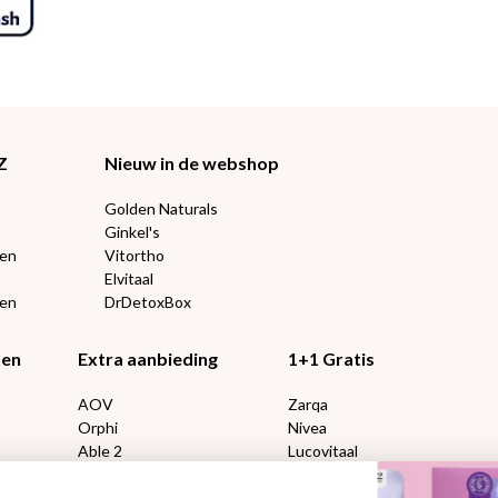
Z
Nieuw in de webshop
Golden Naturals
Ginkel's
ten
Vitortho
Elvitaal
een
DrDetoxBox
ten
Extra aanbieding
1+1 Gratis
AOV
Zarqa
Orphi
Nivea
Able 2
Lucovitaal
Florame
Kneipp
Proviform
Therme