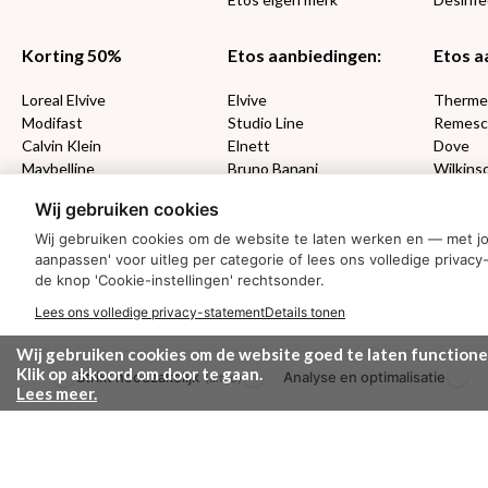
Korting 50%
Etos aanbiedingen:
Etos a
Loreal Elvive
Elvive
Therm
Modifast
Studio Line
Remesc
Calvin Klein
Elnett
Dove
Maybelline
Bruno Banani
Wilkins
Loving Blends
Cadeau
Wij gebruiken cookies
Wij gebruiken cookies om de website te laten werken en — met j
MONDKAPJES
aanpassen' voor uitleg per categorie of lees ons volledige priv
de knop 'Cookie-instellingen' rechtsonder.
NIVEA SUN
Lees ons volledige privacy-statement
Details tonen
VISION SUN
Ambre Solaire
Wij gebruiken cookies om de website goed te laten functione
Zwitsal SUN
Klik op akkoord om door te gaan.
Strikt noodzakelijk
Analyse en optimalisatie
(altijd)
Biodermal SUN
Lees meer.