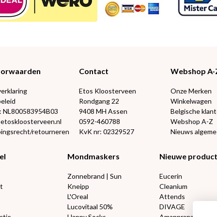
Voorwaarden
Contact
Webshop A-
verklaring
Etos Kloosterveen
Onze Merken
eleid
Rondgang 22
Winkelwagen
: NL800583954B03
9408 MH Assen
Belgische klan
@etoskloosterveen.nl
0592-460788
Webshop A-Z
ingsrecht/retourneren
KvK nr: 02329527
Nieuws algem
el
Mondmaskers
Nieuwe produc
Zonnebrand | Sun
Eucerin
t
Kneipp
Cleanium
L'Oreal
Attends
Lucovitaal 50%
DIVAGE
ctie
Happy Socks
Amanprana