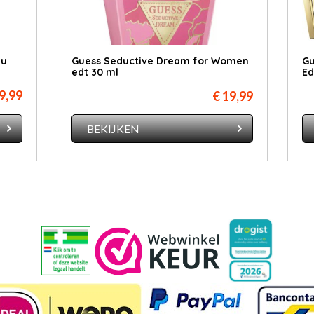
au
Guess Seductive Dream for Women
Gu
edt 30 ml
Ed
9,99
€ 19,99
BEKIJKEN