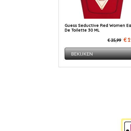
Guess Seductive Red Women E
De Toilette 30 ML
€ 1
€ 35,99
BEKIJKEN