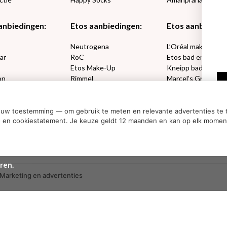
anbiedingen:
Etos aanbiedingen:
Etos aanbieding
€2,50 korting?
e
Neutrogena
L’Oréal make-up
ar
RoC
Etos bad en douch
Etos Make-Up
Kneipp bad en dou
on
Rimmel
Marcel’s Green So
Ja, ik wil korting
sets
Max Factor
Oral-B
ouw toestemming — om gebruik te meten en relevante advertenties te t
Nee dankjewel
acy- en cookiestatement. Je keuze geldt 12 maanden en kan op elk mome
ren.
Marketing en advertenties