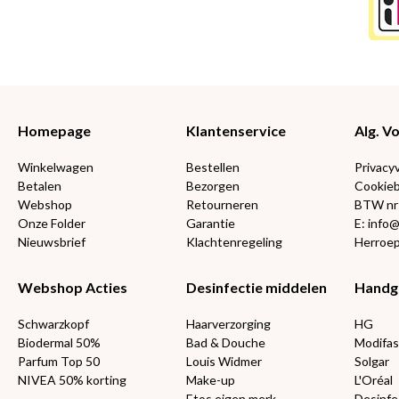
Homepage
Klantenservice
Alg. 
Winkelwagen
Bestellen
Privacy
Betalen
Bezorgen
Cookieb
Webshop
Retourneren
BTW nr
Onze Folder
Garantie
E: info
Nieuwsbrief
Klachtenregeling
Herroep
Webshop Acties
Desinfectie middelen
Handg
Schwarzkopf
Haarverzorging
HG
Biodermal 50%
Bad & Douche
Modifas
Parfum Top 50
Louis Widmer
Solgar
NIVEA 50% korting
Make-up
L'Oréal
Etos eigen merk
Desinfe