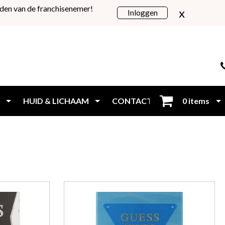
den van de franchisenemer!
x
Inloggen
HUID & LICHAAM
CONTACT
0 items
Inloggen