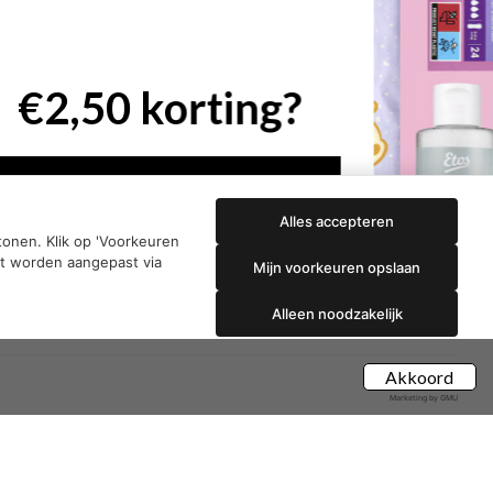
en:
Etos aanbiedingen:
DETOXEN
Aussie
Always
e
Gillette
Libresse
che
Gezichtsverzorging
Gliss Kur
ap
Wella
Etos maandlenzen
Syoss
Etos billendoekjes
Alles accepteren
onen. Klik op 'Voorkeuren
nt worden aangepast via
Mijn voorkeuren opslaan
Alleen noodzakelijk
Akkoord
Marketing by GMU