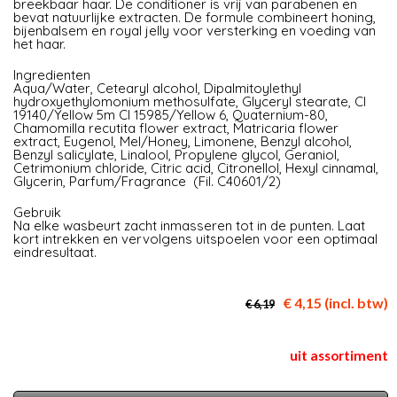
breekbaar haar. De conditioner is vrij van parabenen en
bevat natuurlijke extracten. De formule combineert honing,
bijenbalsem en royal jelly voor versterking en voeding van
het haar.
Ingredienten
Aqua/Water, Cetearyl alcohol, Dipalmitoylethyl
hydroxyethylomonium methosulfate, Glyceryl stearate, CI
19140/Yellow 5m CI 15985/Yellow 6, Quaternium-80,
Chamomilla recutita flower extract, Matricaria flower
extract, Eugenol, Mel/Honey, Limonene, Benzyl alcohol,
Benzyl salicylate, Linalool, Propylene glycol, Geraniol,
Cetrimonium chloride, Citric acid, Citronellol, Hexyl cinnamal,
Glycerin, Parfum/Fragrance (Fil. C40601/2)
Gebruik
Na elke wasbeurt zacht inmasseren tot in de punten. Laat
kort intrekken en vervolgens uitspoelen voor een optimaal
eindresultaat.
€ 4,15 (incl. btw)
€ 6,19
uit assortiment