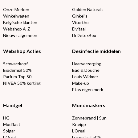
Onze Merken
Golden Naturals
Winkelwagen
Ginkel's
Belgische klanten
Vitortho
Webshop A-Z
Elvitaal
Nieuws algemeen
DrDetoxBox
Webshop Acties
Desinfectie middelen
Schwarzkopf
Haarverzorging
Biodermal 50%
Bad & Douche
Parfum Top 50
Louis Widmer
NIVEA 50% korting
Make-up
Etos eigen merk
Handgel
Mondmaskers
HG
Zonnebrand | Sun
Modifast
Kneipp
Solgar
L'Oreal
L'Oréal
Lucovitaal 50%