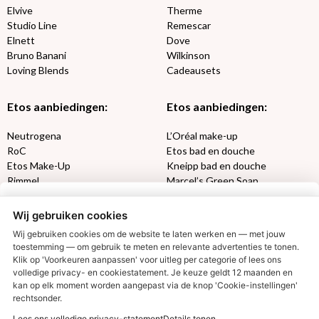
Elvive
Therme
Studio Line
Remescar
Elnett
Dove
Bruno Banani
Wilkinson
Loving Blends
Cadeausets
Etos aanbiedingen:
Etos aanbiedingen:
Neutrogena
L’Oréal make-up
RoC
Etos bad en douche
Etos Make-Up
Kneipp bad en douche
Rimmel
Marcel’s Green Soap
Max Factor
Oral-B
Wij gebruiken cookies
Etos aanbiedingen:
DETOXEN
Wij gebruiken cookies om de website te laten werken en — met jouw
toestemming — om gebruik te meten en relevante advertenties te tonen.
Klik op 'Voorkeuren aanpassen' voor uitleg per categorie of lees ons
Aussie
Always
volledige privacy- en cookiestatement. Je keuze geldt 12 maanden en
€2,50 korting?
Gillette
Libresse
kan op elk moment worden aangepast via de knop 'Cookie-instellingen'
Gezichtsverzorging
Gliss Kur
rechtsonder.
Wella
Etos maandlenzen
Lees ons volledige privacy-statement
Details tonen