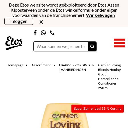
Deze Etos website wordt geëxploiteerd door Etos Assen
Kloosterveen onder de Etos winkelformule onder eigen
voorwaarden van de franchisenemer!
Winkelwagen
x
Inloggen
Homepage
Assortiment
HAARVERZORGING
Garnier Loving
| AANBIEDINGEN
Blends Honing
Goud
Herstellende
Conditioner
250 ml
Super Zomer deal 33 % Korting