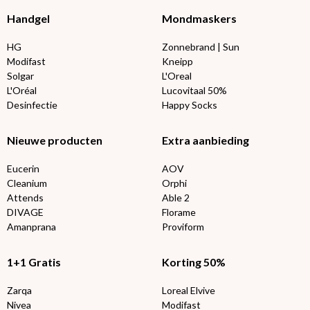
Handgel
Mondmaskers
HG
Zonnebrand | Sun
Modifast
Kneipp
Solgar
L'Oreal
L'Oréal
Lucovitaal 50%
Desinfectie
Happy Socks
Nieuwe producten
Extra aanbieding
Eucerin
AOV
Cleanium
Orphi
Attends
Able 2
DIVAGE
Florame
Amanprana
Proviform
1+1 Gratis
Korting 50%
Zarqa
Loreal Elvive
Nivea
Modifast