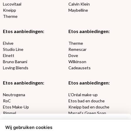
Lucovitaal
Calvin Klein
Kneipp
Maybelline
Therme
Etos aanbiedingen:
Etos aanbiedingen:
Elvive
Therme
Studio Line
Remescar
Elnett
Dove
Bruno Banani
Wilkinson
Loving Blends
Cadeausets
Etos aanbiedingen:
Etos aanbiedingen:
Neutrogena
L’Oréal make-up
RoC
Etos bad en douche
Etos Make-Up
Kneipp bad en douche
Rimmel
Marcel’s Green Soap
Max Factor
Oral-B
Wij gebruiken cookies