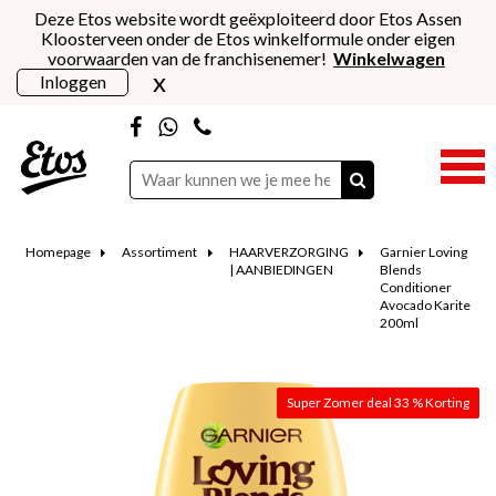
Deze Etos website wordt geëxploiteerd door Etos Assen
Kloosterveen onder de Etos winkelformule onder eigen
voorwaarden van de franchisenemer!
Winkelwagen
x
Inloggen
Homepage
Assortiment
HAARVERZORGING
Garnier Loving
| AANBIEDINGEN
Blends
Conditioner
Avocado Karite
200ml
Super Zomer deal 33 % Korting