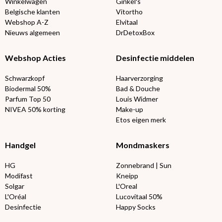
Winkelwagen
Ginkel's
Belgische klanten
Vitortho
Webshop A-Z
Elvitaal
Nieuws algemeen
DrDetoxBox
Webshop Acties
Desinfectie middelen
Schwarzkopf
Haarverzorging
Biodermal 50%
Bad & Douche
Parfum Top 50
Louis Widmer
NIVEA 50% korting
Make-up
Etos eigen merk
Handgel
Mondmaskers
HG
Zonnebrand | Sun
Modifast
Kneipp
Solgar
L'Oreal
L'Oréal
Lucovitaal 50%
Desinfectie
Happy Socks