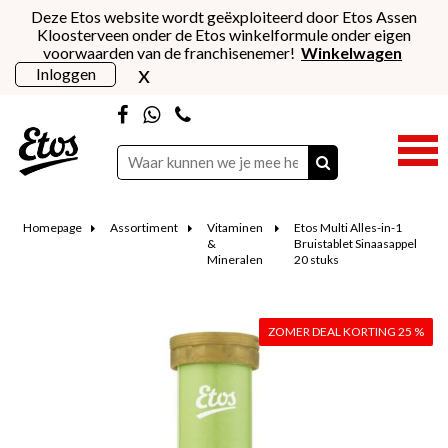
Deze Etos website wordt geëxploiteerd door Etos Assen
Kloosterveen onder de Etos winkelformule onder eigen
voorwaarden van de franchisenemer!
Winkelwagen
x
Inloggen
Homepage
Assortiment
Vitaminen
Etos Multi Alles-in-1
&
Bruistablet Sinaasappel
Mineralen
20 stuks
ZOMER DEAL KORTING 25 %