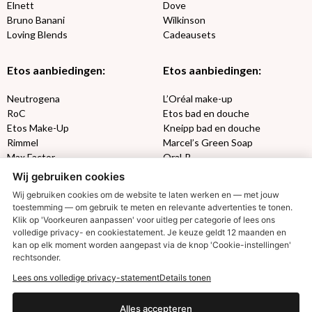
Elnett
Dove
Bruno Banani
Wilkinson
Loving Blends
Cadeausets
Etos aanbiedingen:
Etos aanbiedingen:
Neutrogena
L’Oréal make-up
RoC
Etos bad en douche
Etos Make-Up
Kneipp bad en douche
Rimmel
Marcel’s Green Soap
Max Factor
Oral-B
Wij gebruiken cookies
Etos aanbiedingen:
DETOXEN
Wij gebruiken cookies om de website te laten werken en — met jouw
toestemming — om gebruik te meten en relevante advertenties te tonen.
Klik op 'Voorkeuren aanpassen' voor uitleg per categorie of lees ons
Aussie
Always
volledige privacy- en cookiestatement. Je keuze geldt 12 maanden en
Gillette
Libresse
kan op elk moment worden aangepast via de knop 'Cookie-instellingen'
Gezichtsverzorging
Gliss Kur
rechtsonder.
Wella
Etos maandlenzen
€2,50 korting?
Lees ons volledige privacy-statement
Details tonen
Syoss
Etos billendoekjes
Alles accepteren