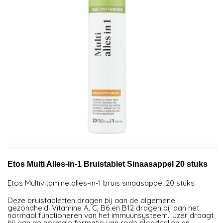
Etos Multi Alles-in-1 Bruistablet Sinaasappel 20 stuks
Etos Mul­ti­vi­ta­mi­ne al­les-in-1 bruis si­naasappel 20 stuks
Deze bruistabletten dragen bij aan de algemene
gezondheid. Vitamine A, C, B6 en B12 dragen bij aan het
normaal functioneren van het immuunsysteem. IJzer draagt
bij aan de normale formatie van rode bloedcellen en