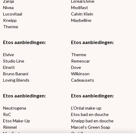
Zarqa
Loreal Elvive
Nivea
Modifast
Lucovitaal
Calvin Klein
Kneipp
Maybelline
Therme
Etos aanbiedingen:
Etos aanbiedingen:
Elvive
Therme
Studio Line
Remescar
Elnett
Dove
Bruno Banani
Wilkinson
Loving Blends
Cadeausets
Etos aanbiedingen:
Etos aanbiedingen:
Neutrogena
L’Oréal make-up
RoC
Etos bad en douche
Etos Make-Up
Kneipp bad en douche
Rimmel
Marcel’s Green Soap
Max Factor
Oral-B