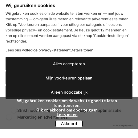
Wij gebruiken cookies
Etos aanbiedingen:
DETOXEN
Wij gebruiken cookies om de website te laten werken en — met jouw
toestemming — om gebruik te meten en relevante advertenties te tonen.
Klik op 'Voorkeuren aanpassen' voor uitleg per categorie of lees ons
Aussie
Always
volledige privacy- en cookiestatement. Je keuze geldt 12 maanden en
Gillette
Libresse
kan op elk moment worden aangepast via de knop 'Cookie-instellingen'
Gezichtsverzorging
Gliss Kur
rechtsonder.
Wella
Etos maandlenzen
Lees ons volledige privacy-statement
Details tonen
Syoss
Etos billendoekjes
€2,50 korting?
Alles accepteren
MONDKAPJES
Mijn voorkeuren opslaan
NIVEA SUN
Ja, ik wil korting
VISION SUN
Alleen noodzakelijk
Ambre Solaire
Zwitsal SUN
Wij gebruiken cookies om de website goed te laten
functioneren.
Biodermal SUN
Klik op akkoord om door te gaan.
Strikt noodzakelijk
Analyse en optimalisatie
Nee dankjewel
(altijd)
Lees meer.
Marketing en advertenties
Akkoord
Marketing by GMU