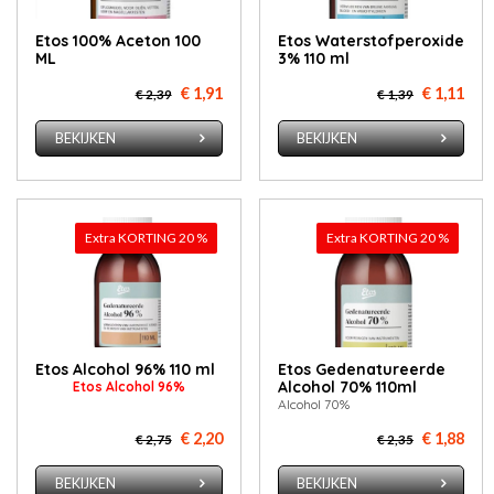
Etos 100% Aceton 100
Etos Waterstofperoxide
ML
3% 110 ml
€ 1,91
€ 1,11
€ 2,39
€ 1,39
BEKIJKEN
BEKIJKEN
Extra KORTING 20 %
Extra KORTING 20 %
Etos Al­co­hol 96% 110 ml
Etos Gedenatureerde
Alcohol 70% 110ml
Etos Al­co­hol 96%
Alcohol 70%
€ 2,20
€ 1,88
€ 2,75
€ 2,35
BEKIJKEN
BEKIJKEN