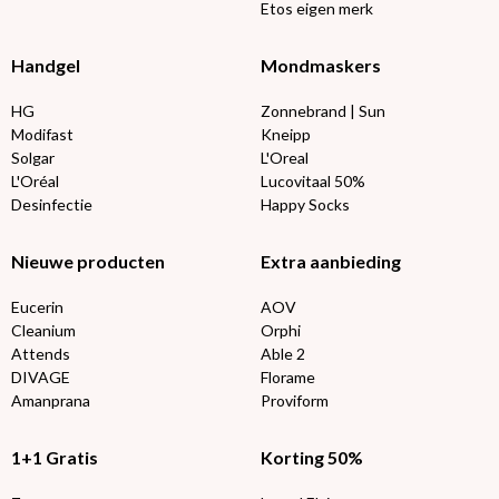
Etos eigen merk
Handgel
Mondmaskers
HG
Zonnebrand | Sun
Modifast
Kneipp
Solgar
L'Oreal
L'Oréal
Lucovitaal 50%
Desinfectie
Happy Socks
Nieuwe producten
Extra aanbieding
Eucerin
AOV
Cleanium
Orphi
Attends
Able 2
DIVAGE
Florame
Amanprana
Proviform
1+1 Gratis
Korting 50%