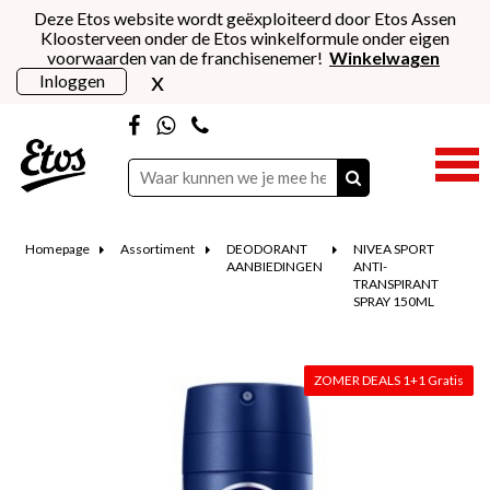
Deze Etos website wordt geëxploiteerd door Etos Assen
Kloosterveen onder de Etos winkelformule onder eigen
voorwaarden van de franchisenemer!
Winkelwagen
x
Inloggen
Homepage
Assortiment
DEODORANT
NIVEA SPORT
AANBIEDINGEN
ANTI-
TRANSPIRANT
SPRAY 150ML
ZOMER DEALS 1+1 Gratis