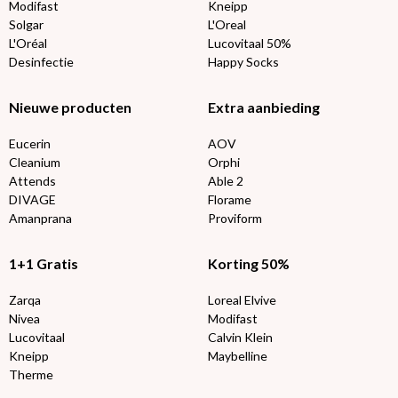
Modifast
Kneipp
Solgar
L'Oreal
L'Oréal
Lucovitaal 50%
Desinfectie
Happy Socks
Nieuwe producten
Extra aanbieding
Eucerin
AOV
Cleanium
Orphi
Attends
Able 2
DIVAGE
Florame
Amanprana
Proviform
1+1 Gratis
Korting 50%
Zarqa
Loreal Elvive
Nivea
Modifast
Lucovitaal
Calvin Klein
Kneipp
Maybelline
Therme