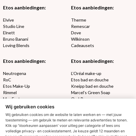
Etos aanbiedingen:
Etos aanbiedingen:
Elvive
Therme
Studio Line
Remescar
Elnett
Dove
Bruno Banani
Wilkinson
Loving Blends
Cadeausets
Etos aanbiedingen:
Etos aanbiedingen:
Neutrogena
L’Oréal make-up
RoC
Etos bad en douche
Etos Make-Up
Kneipp bad en douche
Rimmel
Marcel’s Green Soap
Max Factor
Oral-B
Wij gebruiken cookies
Etos aanbiedingen:
DETOXEN
Wij gebruiken cookies om de website te laten werken en — met jouw
toestemming — om gebruik te meten en relevante advertenties te tonen.
Klik op 'Voorkeuren aanpassen' voor uitleg per categorie of lees ons
Aussie
Always
volledige privacy- en cookiestatement. Je keuze geldt 12 maanden en
Gillette
Libresse