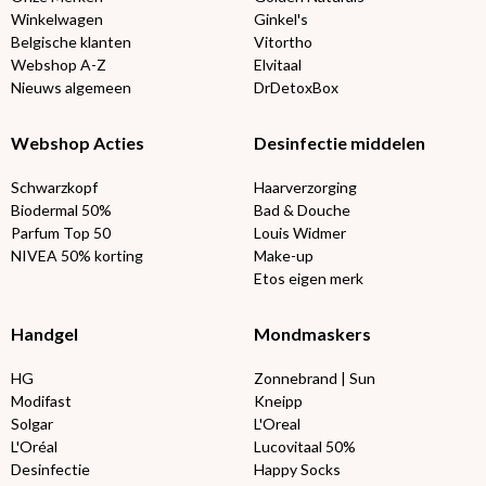
Winkelwagen
Ginkel's
Belgische klanten
Vitortho
Webshop A-Z
Elvitaal
Nieuws algemeen
DrDetoxBox
Webshop Acties
Desinfectie middelen
Schwarzkopf
Haarverzorging
Biodermal 50%
Bad & Douche
Parfum Top 50
Louis Widmer
NIVEA 50% korting
Make-up
Etos eigen merk
Handgel
Mondmaskers
HG
Zonnebrand | Sun
Modifast
Kneipp
Solgar
L'Oreal
L'Oréal
Lucovitaal 50%
Desinfectie
Happy Socks