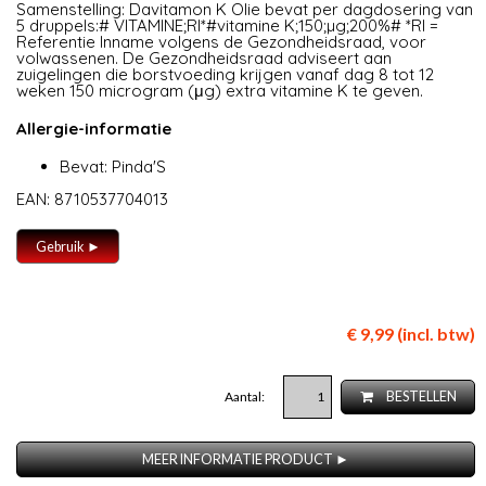
Samenstelling: Davitamon K Olie bevat per dagdosering van
5 druppels:# VITAMINE;RI*#vitamine K;150;µg;200%# *RI =
Referentie Inname volgens de Gezondheidsraad, voor
volwassenen. De Gezondheidsraad adviseert aan
zuigelingen die borstvoeding krijgen vanaf dag 8 tot 12
weken 150 microgram (μg) extra vitamine K te geven.
Allergie-informatie
Bevat: Pinda'S
EAN: 8710537704013
Gebruik ►
€ 9,99 (incl. btw)
Aantal:
BESTELLEN
MEER INFORMATIE PRODUCT ►