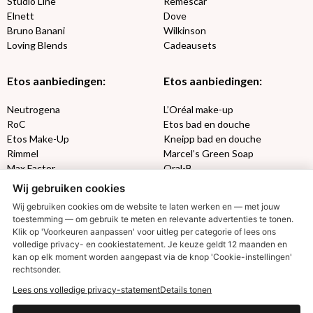
Studio Line
Remescar
Elnett
Dove
Bruno Banani
Wilkinson
Loving Blends
Cadeausets
Etos aanbiedingen:
Etos aanbiedingen:
Neutrogena
L’Oréal make-up
RoC
Etos bad en douche
Etos Make-Up
Kneipp bad en douche
Rimmel
Marcel’s Green Soap
Max Factor
Oral-B
Wij gebruiken cookies
Etos aanbiedingen:
DETOXEN
Wij gebruiken cookies om de website te laten werken en — met jouw
toestemming — om gebruik te meten en relevante advertenties te tonen.
Klik op 'Voorkeuren aanpassen' voor uitleg per categorie of lees ons
Aussie
Always
volledige privacy- en cookiestatement. Je keuze geldt 12 maanden en
Gillette
Libresse
€2,50 korting?
kan op elk moment worden aangepast via de knop 'Cookie-instellingen'
Gezichtsverzorging
Gliss Kur
rechtsonder.
Wella
Etos maandlenzen
Lees ons volledige privacy-statement
Details tonen
Syoss
Etos billendoekjes