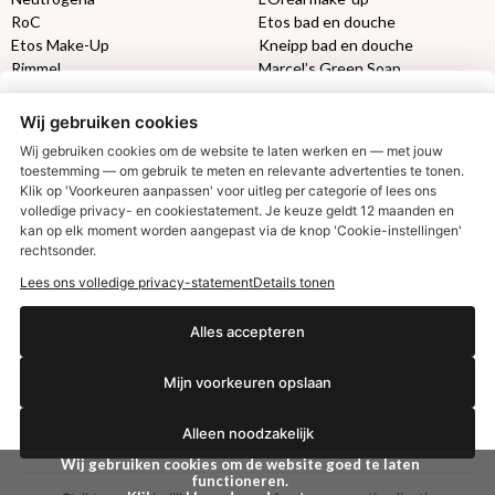
RoC
Etos bad en douche
Etos Make-Up
Kneipp bad en douche
Rimmel
Marcel’s Green Soap
Max Factor
Oral-B
Wij gebruiken cookies
Etos aanbiedingen:
DETOXEN
Wij gebruiken cookies om de website te laten werken en — met jouw
toestemming — om gebruik te meten en relevante advertenties te tonen.
Klik op 'Voorkeuren aanpassen' voor uitleg per categorie of lees ons
Aussie
Always
volledige privacy- en cookiestatement. Je keuze geldt 12 maanden en
€2,50 korting?
Gillette
Libresse
kan op elk moment worden aangepast via de knop 'Cookie-instellingen'
Gezichtsverzorging
Gliss Kur
rechtsonder.
Wella
Etos maandlenzen
Lees ons volledige privacy-statement
Details tonen
Syoss
Etos billendoekjes
Ja, ik wil korting
Alles accepteren
MONDKAPJES
Mijn voorkeuren opslaan
NIVEA SUN
Nee dankjewel
VISION SUN
Alleen noodzakelijk
Ambre Solaire
Zwitsal SUN
Wij gebruiken cookies om de website goed te laten
Biodermal SUN
functioneren.