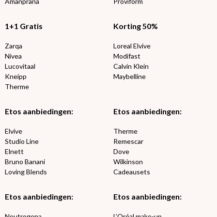
Amanprana
Proviform
1+1 Gratis
Korting 50%
Zarqa
Loreal Elvive
Nivea
Modifast
Lucovitaal
Calvin Klein
Kneipp
Maybelline
Therme
Etos aanbiedingen:
Etos aanbiedingen:
Elvive
Therme
Studio Line
Remescar
Elnett
Dove
Bruno Banani
Wilkinson
Loving Blends
Cadeausets
Etos aanbiedingen:
Etos aanbiedingen:
Neutrogena
L’Oréal make-up