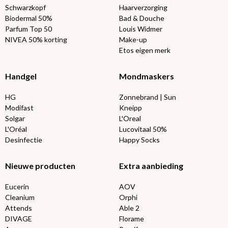
Schwarzkopf
Haarverzorging
Biodermal 50%
Bad & Douche
Parfum Top 50
Louis Widmer
NIVEA 50% korting
Make-up
Etos eigen merk
Handgel
Mondmaskers
HG
Zonnebrand | Sun
Modifast
Kneipp
Solgar
L'Oreal
L'Oréal
Lucovitaal 50%
Desinfectie
Happy Socks
Nieuwe producten
Extra aanbieding
Eucerin
AOV
Cleanium
Orphi
Attends
Able 2
DIVAGE
Florame