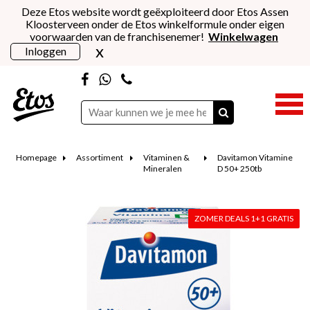
Deze Etos website wordt geëxploiteerd door Etos Assen
Kloosterveen onder de Etos winkelformule onder eigen
voorwaarden van de franchisenemer!
Winkelwagen
x
Inloggen
Homepage
Assortiment
Vitaminen &
Davitamon Vitamine
Mineralen
D 50+ 250tb
ZOMER DEALS 1+1 GRATIS