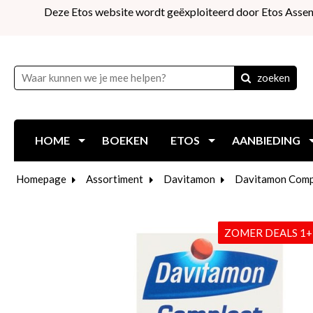
Deze Etos website wordt geëxploiteerd door Etos Assen
zoeken
HOME
BOEKEN
ETOS
AANBIEDING
Homepage
Assortiment
Davitamon
Davitamon Compl
ZOMER DEALS 1+