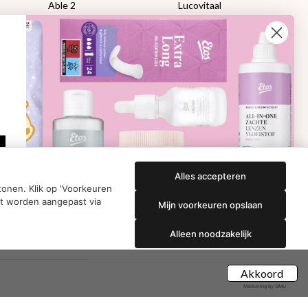
Able 2
Lucovitaal
Florame
Kneipp
Proviform
Therme
en:
Etos aanbiedingen:
DETOXEN
Aussie
Always
e
Gillette
Libresse
che
Gezichtsverzorging
Gliss Kur
ap
Wella
Etos maandlenzen
Syoss
Etos billendoekjes
Alles accepteren
onen. Klik op 'Voorkeuren
nt worden aangepast via
Mijn voorkeuren opslaan
Alleen noodzakelijk
Akkoord
Marketing by GMU