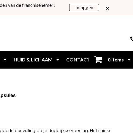
den van de franchisenemer!
x
Inloggen
HUID & LICHAAM
CONTACT
0 items
Inloggen
apsules
oede aanvulling op je dagelijkse voeding. Het unieke