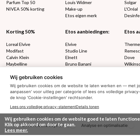
Parfum Top 50
Louis Widmer
Solgar
NIVEA 50% korting
Make-up
L'Oréal
Etos eigen merk
Desinfe
Korting 50%
Etos aanbiedingen:
Etos a
Loreal Elvive
Elvive
Therm
Modifast
Studio Line
Remesc
Calvin Klein
Elnett
Dove
Maybelline
Bruno Banani
Wilkins
Loving Blends
Cadeau
Wij gebruiken cookies
Wij gebruiken cookies om de website te laten werken en — met j
MONDKAPJES
aanpassen' voor uitleg per categorie of lees ons volledige priv
de knop 'Cookie-instellingen' rechtsonder.
NIVEA SUN
VISION SUN
Lees ons volledige privacy-statement
Details tonen
Ambre Solaire
Wij gebruiken cookies om de website goed te laten functione
Zwitsal SUN
Klik op akkoord om door te gaan.
Strikt noodzakelijk
Analyse en optimalisatie
Biodermal SUN
(altijd)
Lees meer.