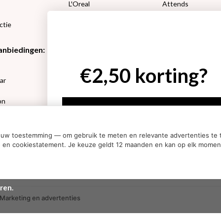
L'Oreal
Attends
Lucovitaal 50%
DIVAGE
ctie
Happy Socks
Amanprana
anbiedingen:
Etos aanbiedingen:
Etos aanbieding
€2,50 korting?
e
Neutrogena
L’Oréal make-up
ar
RoC
Etos bad en douch
Etos Make-Up
Kneipp bad en dou
on
Rimmel
Marcel’s Green So
Ja, ik wil korting
sets
Max Factor
Oral-B
ouw toestemming — om gebruik te meten en relevante advertenties te t
Nee dankjewel
acy- en cookiestatement. Je keuze geldt 12 maanden en kan op elk mome
ren.
Marketing en advertenties