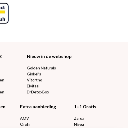
Z
Nieuw in de webshop
Golden Naturals
Ginkel's
ten
Vitortho
Elvitaal
een
DrDetoxBox
ten
Extra aanbieding
1+1 Gratis
AOV
Zarqa
Orphi
Nivea