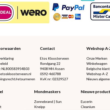
Voorwaarden
Contact
Webshop A-
verklaring
Etos Kloosterveen
Onze Merken
eleid
Rondgang 22
Winkelwagen
: NL800583954B03
9408 MH Assen
Belgische klan
@etoskloosterveen.nl
0592-460788
Webshop A-Z
ingsrecht/retourneren
KvK nr: 02329527
Nieuws algem
el
Mondmaskers
Nieuwe produc
Zonnebrand | Sun
Eucerin
t
Kneipp
Cleanium