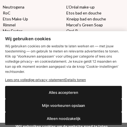
Neutrogena
L’Oréal make-up
RoC
Etos bad en douche
Etos Make-Up
Kneipp bad en douche
Rimmel
Marcel’s Green Soap
Max Factor
Oral-B
Wij gebruiken cookies
Etos aanbiedingen:
DETOXEN
Wij gebruiken cookies om de website te laten werken en — met jouw
toestemming — om gebruik te meten en relevante advertenties te tonen.
Klik op 'Voorkeuren aanpassen' voor uitleg per categorie of lees ons
Aussie
Always
volledige privacy- en cookiestatement. Je keuze geldt 12 maanden en
Gillette
Libresse
kan op elk moment worden aangepast via de knop 'Cookie-instellingen'
Gezichtsverzorging
Gliss Kur
rechtsonder.
Wella
Etos maandlenzen
Lees ons volledige privacy-statement
Details tonen
Syoss
Etos billendoekjes
€2,50 korting?
Alles accepteren
MONDKAPJES
Mijn voorkeuren opslaan
NIVEA SUN
VISION SUN
Ja, ik wil korting
Alleen noodzakelijk
Ambre Solaire
Zwitsal SUN
Wij gebruiken cookies om de website goed te laten