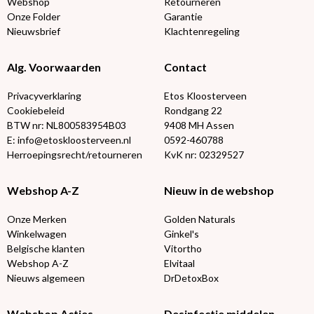
Webshop
Retourneren
Onze Folder
Garantie
Nieuwsbrief
Klachtenregeling
Alg. Voorwaarden
Contact
Privacyverklaring
Etos Kloosterveen
Cookiebeleid
Rondgang 22
BTW nr: NL800583954B03
9408 MH Assen
E: info@etoskloosterveen.nl
0592-460788
Herroepingsrecht/retourneren
KvK nr: 02329527
Webshop A-Z
Nieuw in de webshop
Onze Merken
Golden Naturals
Winkelwagen
Ginkel's
Belgische klanten
Vitortho
Webshop A-Z
Elvitaal
Nieuws algemeen
DrDetoxBox
Webshop Acties
Desinfectie middelen