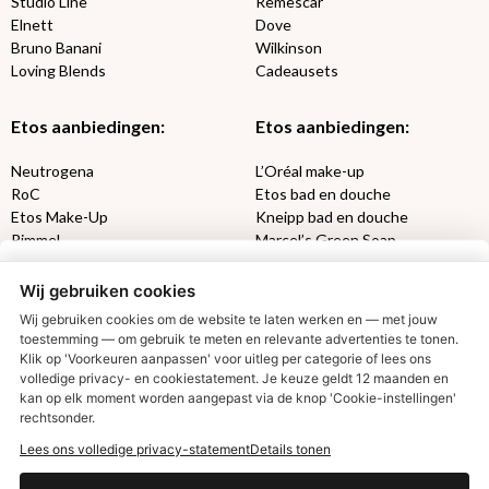
Studio Line
Remescar
Elnett
Dove
Bruno Banani
Wilkinson
Loving Blends
Cadeausets
Etos aanbiedingen:
Etos aanbiedingen:
Neutrogena
L’Oréal make-up
RoC
Etos bad en douche
Etos Make-Up
Kneipp bad en douche
Rimmel
Marcel’s Green Soap
Max Factor
Oral-B
Wij gebruiken cookies
Etos aanbiedingen:
DETOXEN
Wij gebruiken cookies om de website te laten werken en — met jouw
toestemming — om gebruik te meten en relevante advertenties te tonen.
Klik op 'Voorkeuren aanpassen' voor uitleg per categorie of lees ons
Aussie
Always
volledige privacy- en cookiestatement. Je keuze geldt 12 maanden en
€2,50 korting?
Gillette
Libresse
kan op elk moment worden aangepast via de knop 'Cookie-instellingen'
Gezichtsverzorging
Gliss Kur
rechtsonder.
Wella
Etos maandlenzen
Lees ons volledige privacy-statement
Details tonen
Syoss
Etos billendoekjes