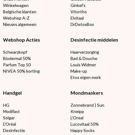
Winkelwagen
Ginkel's
Belgische klanten
Vitortho
Webshop A-Z
Elvitaal
Nieuws algemeen
DrDetoxBox
Webshop Acties
Desinfectie middelen
Schwarzkopf
Haarverzorging
Biodermal 50%
Bad & Douche
Parfum Top 50
Louis Widmer
NIVEA 50% korting
Make-up
Etos eigen merk
Handgel
Mondmaskers
HG
Zonnebrand | Sun
Modifast
Kneipp
Solgar
L'Oreal
L'Oréal
Lucovitaal 50%
Desinfectie
Happy Socks