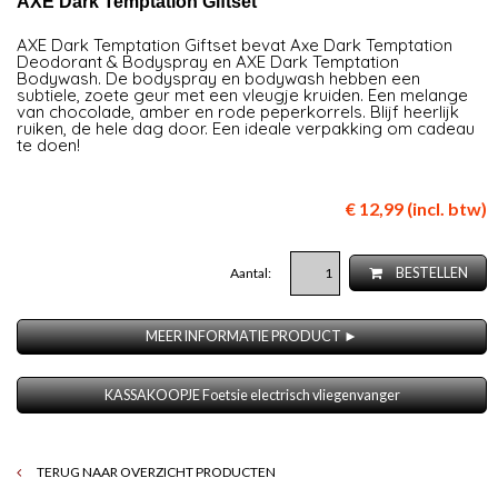
AXE Dark Temptation Giftset
AXE Dark Temptation Giftset bevat Axe Dark Temptation
Deodorant & Bodyspray en AXE Dark Temptation
Bodywash. De bodyspray en bodywash hebben een
subtiele, zoete geur met een vleugje kruiden. Een melange
van chocolade, amber en rode peperkorrels. Blijf heerlijk
ruiken, de hele dag door. Een ideale verpakking om cadeau
te doen!
€ 12,99 (incl. btw)
Aantal:
BESTELLEN
MEER INFORMATIE PRODUCT ►
KASSAKOOPJE Foetsie electrisch vliegenvanger
TERUG NAAR OVERZICHT PRODUCTEN