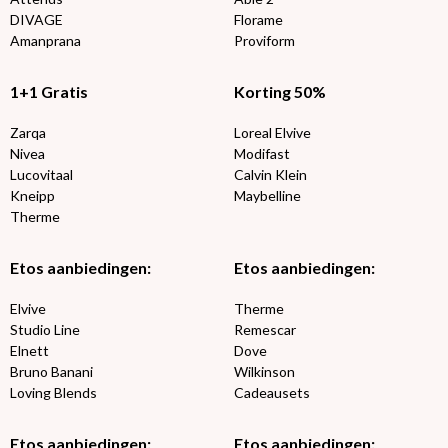
DIVAGE
Florame
Amanprana
Proviform
1+1 Gratis
Korting 50%
Zarqa
Loreal Elvive
Nivea
Modifast
Lucovitaal
Calvin Klein
Kneipp
Maybelline
Therme
Etos aanbiedingen:
Etos aanbiedingen:
Elvive
Therme
Studio Line
Remescar
Elnett
Dove
Bruno Banani
Wilkinson
Loving Blends
Cadeausets
Etos aanbiedingen:
Etos aanbiedingen: