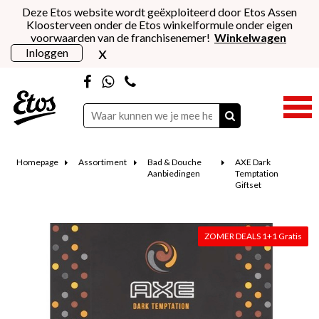
Deze Etos website wordt geëxploiteerd door Etos Assen
Kloosterveen onder de Etos winkelformule onder eigen
voorwaarden van de franchisenemer!
Winkelwagen
x
Inloggen
Homepage
Assortiment
Bad & Douche
AXE Dark
Aanbiedingen
Temptation
Giftset
ZOMER DEALS 1+1 Gratis