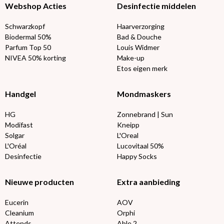
Webshop Acties
Desinfectie middelen
Schwarzkopf
Haarverzorging
Biodermal 50%
Bad & Douche
Parfum Top 50
Louis Widmer
NIVEA 50% korting
Make-up
Etos eigen merk
Handgel
Mondmaskers
HG
Zonnebrand | Sun
Modifast
Kneipp
Solgar
L'Oreal
L'Oréal
Lucovitaal 50%
Desinfectie
Happy Socks
Nieuwe producten
Extra aanbieding
Eucerin
AOV
Cleanium
Orphi
Attends
Able 2