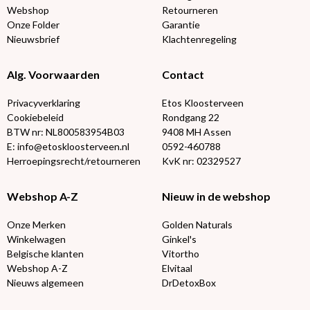
Webshop
Retourneren
Onze Folder
Garantie
Nieuwsbrief
Klachtenregeling
Alg. Voorwaarden
Contact
Privacyverklaring
Etos Kloosterveen
Cookiebeleid
Rondgang 22
BTW nr: NL800583954B03
9408 MH Assen
E: info@etoskloosterveen.nl
0592-460788
Herroepingsrecht/retourneren
KvK nr: 02329527
Webshop A-Z
Nieuw in de webshop
Onze Merken
Golden Naturals
Winkelwagen
Ginkel's
Belgische klanten
Vitortho
Webshop A-Z
Elvitaal
Nieuws algemeen
DrDetoxBox