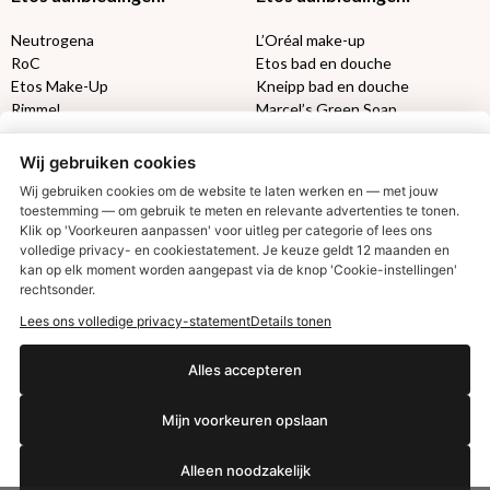
Neutrogena
L’Oréal make-up
RoC
Etos bad en douche
Etos Make-Up
Kneipp bad en douche
Rimmel
Marcel’s Green Soap
Max Factor
Oral-B
Wij gebruiken cookies
Etos aanbiedingen:
DETOXEN
Wij gebruiken cookies om de website te laten werken en — met jouw
toestemming — om gebruik te meten en relevante advertenties te tonen.
Klik op 'Voorkeuren aanpassen' voor uitleg per categorie of lees ons
Aussie
Always
volledige privacy- en cookiestatement. Je keuze geldt 12 maanden en
€2,50 korting?
Gillette
Libresse
kan op elk moment worden aangepast via de knop 'Cookie-instellingen'
Gezichtsverzorging
Gliss Kur
rechtsonder.
Wella
Etos maandlenzen
Lees ons volledige privacy-statement
Details tonen
Syoss
Etos billendoekjes
Ja, ik wil korting
Alles accepteren
MONDKAPJES
Mijn voorkeuren opslaan
NIVEA SUN
Nee dankjewel
VISION SUN
Alleen noodzakelijk
Ambre Solaire