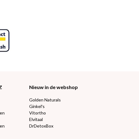
Z
Nieuw in de webshop
Golden Naturals
Ginkel's
ten
Vitortho
Elvitaal
een
DrDetoxBox