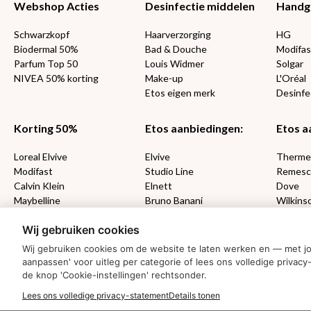
Webshop Acties
Desinfectie middelen
Handg
Schwarzkopf
Haarverzorging
HG
Biodermal 50%
Bad & Douche
Modifas
Parfum Top 50
Louis Widmer
Solgar
NIVEA 50% korting
Make-up
L'Oréal
Etos eigen merk
Desinfe
Korting 50%
Etos aanbiedingen:
Etos a
Loreal Elvive
Elvive
Therm
Modifast
Studio Line
Remesc
Calvin Klein
Elnett
Dove
Maybelline
Bruno Banani
Wilkins
Loving Blends
Cadeau
Wij gebruiken cookies
Wij gebruiken cookies om de website te laten werken en — met j
MONDKAPJES
aanpassen' voor uitleg per categorie of lees ons volledige priv
de knop 'Cookie-instellingen' rechtsonder.
NIVEA SUN
VISION SUN
Lees ons volledige privacy-statement
Details tonen
Ambre Solaire