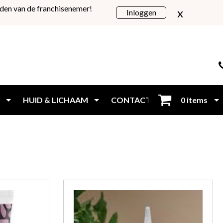
den van de franchisenemer!
x
Inloggen
HUID & LICHAAM
CONTACT
0 items
Inloggen