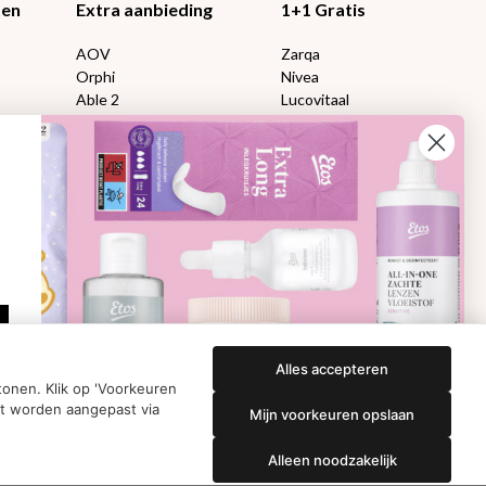
ten
Extra aanbieding
1+1 Gratis
AOV
Zarqa
Orphi
Nivea
Able 2
Lucovitaal
Florame
Kneipp
Proviform
Therme
en:
Etos aanbiedingen:
DETOXEN
Aussie
Always
e
Gillette
Libresse
che
Gezichtsverzorging
Gliss Kur
ap
Wella
Etos maandlenzen
Syoss
Etos billendoekjes
Alles accepteren
onen. Klik op 'Voorkeuren
nt worden aangepast via
Mijn voorkeuren opslaan
Alleen noodzakelijk