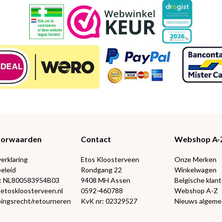
Voorwaarden
Contact
Webshop A-
verklaring
Etos Kloosterveen
Onze Merken
eleid
Rondgang 22
Winkelwagen
: NL800583954B03
9408 MH Assen
Belgische klan
@etoskloosterveen.nl
0592-460788
Webshop A-Z
ingsrecht/retourneren
KvK nr: 02329527
Nieuws algem