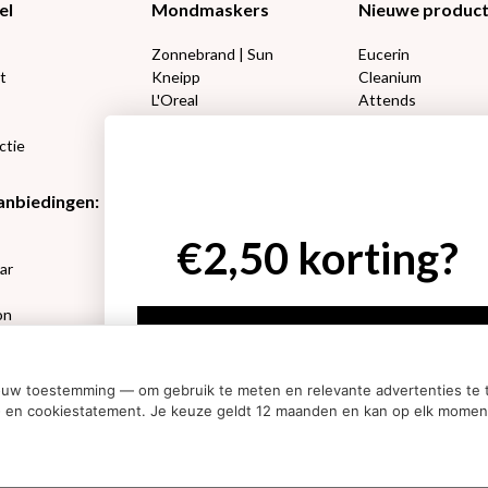
el
Mondmaskers
Nieuwe produc
Zonnebrand | Sun
Eucerin
t
Kneipp
Cleanium
L'Oreal
Attends
Lucovitaal 50%
DIVAGE
ctie
Happy Socks
Amanprana
anbiedingen:
Etos aanbiedingen:
Etos aanbieding
€2,50 korting?
e
Neutrogena
L’Oréal make-up
ar
RoC
Etos bad en douch
Etos Make-Up
Kneipp bad en dou
on
Rimmel
Marcel’s Green So
Ja, ik wil korting
sets
Max Factor
Oral-B
ouw toestemming — om gebruik te meten en relevante advertenties te t
Nee dankjewel
acy- en cookiestatement. Je keuze geldt 12 maanden en kan op elk mome