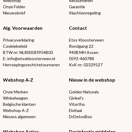
Webshop
Retourneren
Onze Folder
Garantie
Nieuwsbrief
Klachtenregeling
Alg. Voorwaarden
Contact
Privacyverklaring
Etos Kloosterveen
Cookiebeleid
Rondgang 22
BTW nr: NL800583954B03
9408 MH Assen
E: info@etoskloosterveen.nl
0592-460788
Herroepingsrecht/retourneren
KvK nr: 02329527
Webshop A-Z
Nieuw in de webshop
Onze Merken
Golden Naturals
Winkelwagen
Ginkel's
Belgische klanten
Vitortho
Webshop A-Z
Elvitaal
Nieuws algemeen
DrDetoxBox
Webshop Acties
Desinfectie middelen