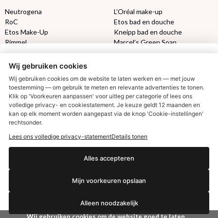
Neutrogena
L’Oréal make-up
RoC
Etos bad en douche
Etos Make-Up
Kneipp bad en douche
Rimmel
Marcel’s Green Soap
Max Factor
Oral-B
Wij gebruiken cookies
Etos aanbiedingen:
DETOXEN
Wij gebruiken cookies om de website te laten werken en — met jouw
toestemming — om gebruik te meten en relevante advertenties te tonen.
Klik op 'Voorkeuren aanpassen' voor uitleg per categorie of lees ons
Aussie
Always
volledige privacy- en cookiestatement. Je keuze geldt 12 maanden en
€2,50 korting?
Gillette
Libresse
kan op elk moment worden aangepast via de knop 'Cookie-instellingen'
Gezichtsverzorging
Gliss Kur
rechtsonder.
Wella
Etos maandlenzen
Lees ons volledige privacy-statement
Details tonen
Syoss
Etos billendoekjes
Ja, ik wil korting
Alles accepteren
MONDKAPJES
Mijn voorkeuren opslaan
NIVEA SUN
Nee dankjewel
VISION SUN
Alleen noodzakelijk
Ambre Solaire
Zwitsal SUN
Wij gebruiken cookies om de website goed te laten