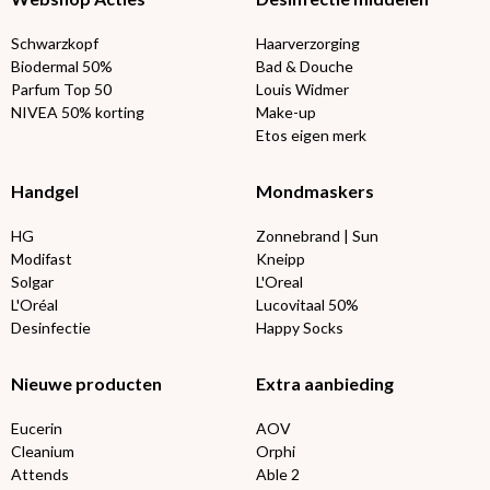
Schwarzkopf
Haarverzorging
Biodermal 50%
Bad & Douche
Parfum Top 50
Louis Widmer
NIVEA 50% korting
Make-up
Etos eigen merk
Handgel
Mondmaskers
HG
Zonnebrand | Sun
Modifast
Kneipp
Solgar
L'Oreal
L'Oréal
Lucovitaal 50%
Desinfectie
Happy Socks
Nieuwe producten
Extra aanbieding
Eucerin
AOV
Cleanium
Orphi
Attends
Able 2