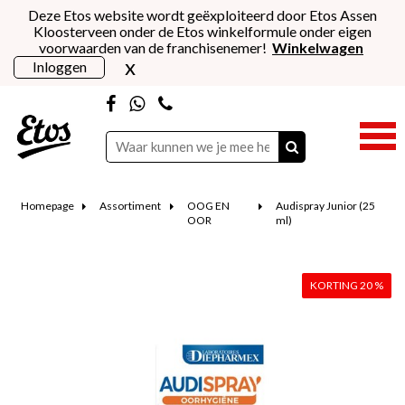
Deze Etos website wordt geëxploiteerd door Etos Assen
Kloosterveen onder de Etos winkelformule onder eigen
voorwaarden van de franchisenemer!
Winkelwagen
x
Inloggen
Homepage
Assortiment
OOG EN
Audispray Junior (25
OOR
ml)
KORTING 20 %